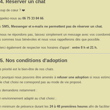
 4. Réserver un chat
oup de cœur ? ❤️
ppelez-nous au
06 75 33 84 66
.
es
SMS, Messenger et e-mails ne permettent pas de réserver un chat.
 nous ne répondons pas, laissez simplement un message avec vos coordonn
 sommes tous bénévoles et nous vous rappellerons dès que possible.
erci également de respecter nos horaires d'appel :
entre 8 h et 21 h.
 5. Nos conditions d'adoption
e priorité est le bien-être de nos chats.
t pourquoi nous pouvons être amenés à
refuser une adoption
si nous estim
le chat choisi ne correspond pas au mode de vie proposé.
s demandons notamment :
n environnement adapté au chat choisi ;
n minimum de présence durant les
24 à 48 premières heures
afin de facilite