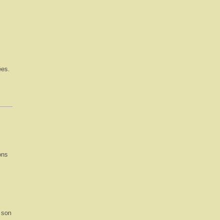
ées.
ons
r son