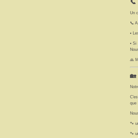
📞
Un c
📞 A
• L
• Si
Nous
🙏 M
🏡
Notr
C'es
que 
Nou
🐾 u
🐾 u