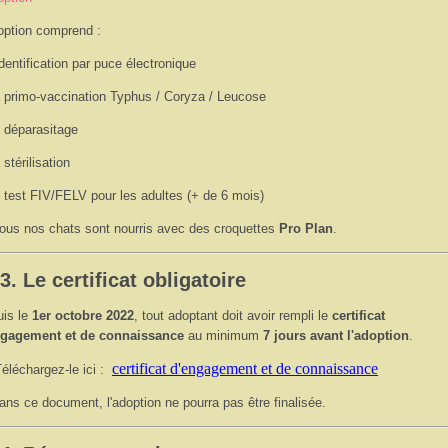
option comprend :
'identification par puce électronique
a primo-vaccination Typhus / Coryza / Leucose
e déparasitage
a stérilisation
e test FIV/FELV pour les adultes (+ de 6 mois)
ous nos chats sont nourris avec des croquettes
Pro Plan
.
 3. Le certificat obligatoire
is le
1er octobre 2022
, tout adoptant doit avoir rempli le
certificat
ngagement et de connaissance
au minimum
7 jours avant l'adoption
.
certificat d'engagement et de connaissance
éléchargez-le ici :
ans ce document, l'adoption ne pourra pas être finalisée.