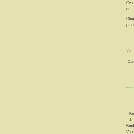
Ce n
de l
Chaq
prot
Voir
Cat
Bo
Je
Boub
Vous