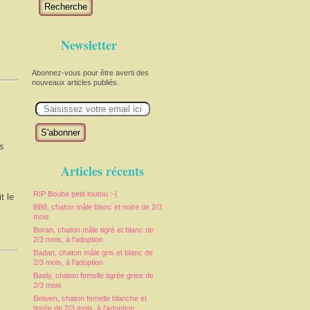
Recherche
Newsletter
Abonnez-vous pour être averti des
nouveaux articles publiés.
E
m
a
i
l
és
Articles récents
RIP Bouba petit toutou :-(
t le
BB8, chaton mâle blanc et noire de 2/3
mois
Boran, chaton mâle tigré et blanc de
2/3 mois, à l'adoption
Badan, chaton mâle gris et blanc de
2/3 mois, à l'adoption
Baely, chaton femelle tigrée grise de
2/3 mois
Belwen, chaton femelle blanche et
tigrée de 2/3 mois, à l'adoption