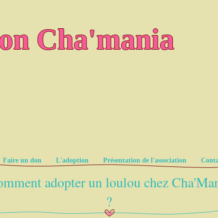
ion Cha'mania
Faire un don
L'adoption
Présentation de l'association
Conta
mment adopter un loulou chez Cha'Ma
?