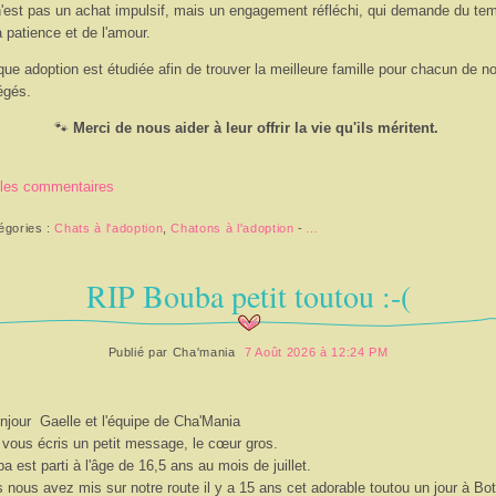
'est pas un achat impulsif, mais un engagement réfléchi, qui demande du te
a patience et de l'amour.
ue adoption est étudiée afin de trouver la meilleure famille pour chacun de n
égés.
🐾
Merci de nous aider à leur offrir la vie qu'ils méritent.
 les commentaires
égories :
Chats à l'adoption
,
Chatons à l'adoption
-
…
RIP Bouba petit toutou :-(
Publié par
Cha'mania
7 Août 2026 à 12:24 PM
njour Gaelle et l'équipe de Cha'Mania
 vous écris un petit message, le cœur gros.
a est parti à l'âge de 16,5 ans au mois de juillet.
 nous avez mis sur notre route il y a 15 ans cet adorable toutou un jour à Bo