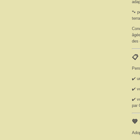
adap
🐾 p
terr
Conc
âgée
des 
📋
Pens
✔️ u
✔️ v
✔️ v
par 
💙
Adop