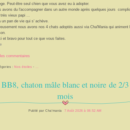
ge. Peut-être seul chien que vous avez eu à adopter.
 avons du l'accompagner dans un autre monde après quelques jours compli
 très vieux papi ...
à un pan de vie qui s' achève.
eusement nous avons nos 4 chats adoptés aussi via Cha'Mania qui animent 
son.
i et bravo pour tout ce que vous faites.
e
 les commentaires
égories :
Nos étoiles
-
…
BB8, chaton mâle blanc et noire de 2/3
mois
Publié par
Cha'mania
7 Août 2026 à 06:52 AM