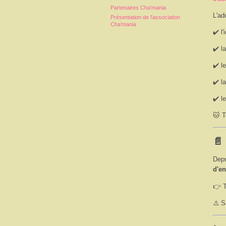
Partenaires Cha'mania
L'ad
Présentation de l'association
Cha'mania
✔️ l
✔️ l
✔️ l
✔️ l
✔️ l
🐱 T
📄
Depu
d'e
👉 T
⚠️ S