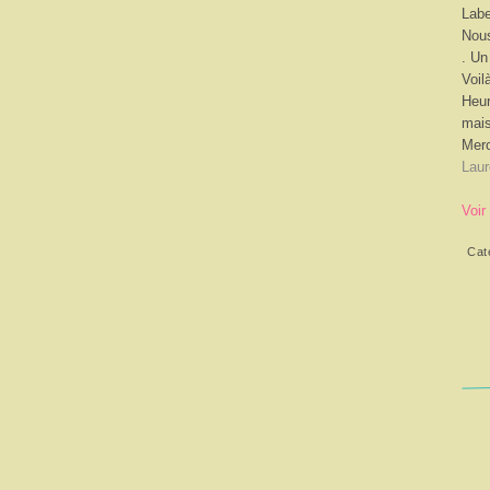
Labe
Nous
. Un
Voil
Heur
mai
Merc
Laur
Voir
Cat