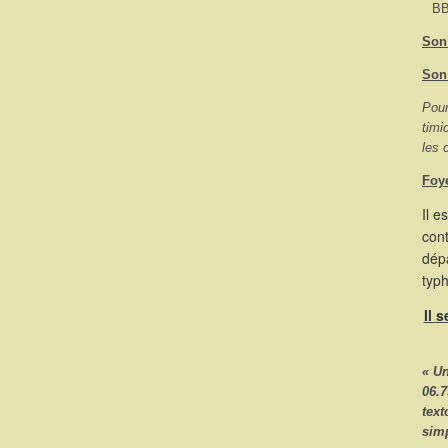
BB
Son 
Son
Pour
timi
les 
Foy
Il e
cont
dépa
typ
Il 
« U
06.7
text
sim