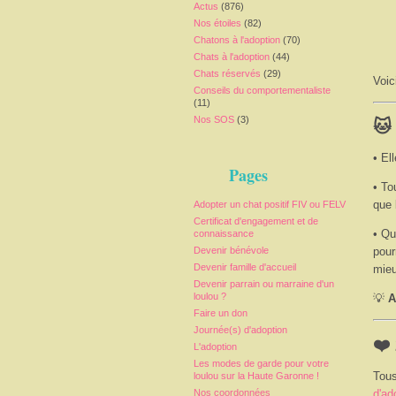
Actus
(876)
Nos étoiles
(82)
Chatons à l'adoption
(70)
Chats à l'adoption
(44)
Chats réservés
(29)
Voic
Conseils du comportementaliste
(11)
Nos SOS
(3)
🐱
• El
Pages
• To
que 
Adopter un chat positif FIV ou FELV
Certificat d'engagement et de
• Qu
connaissance
Devenir bénévole
pour
Devenir famille d'accueil
mieu
Devenir parrain ou marraine d'un
loulou ?
💡
A
Faire un don
Journée(s) d'adoption
❤️
L'adoption
Les modes de garde pour votre
Tous
loulou sur la Haute Garonne !
d'ad
Nos coordonnées