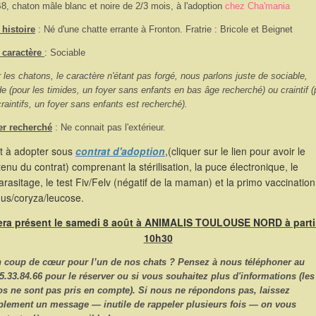
8, chaton mâle blanc et noire de 2/3 mois, à l'adoption
chez Cha'mania
histoire
: Né d'une chatte errante à Fronton. Fratrie : Bricole et Beignet
 caractère
: Sociable
 les chatons, le caractère n'étant pas forgé, nous parlons juste de sociable,
de (pour les timides, un foyer sans enfants en bas âge recherché) ou craintif (
craintifs, un foyer sans enfants est recherché).
er recherché
: Ne connait pas l'extérieur.
st à adopter sous
contrat d'adoption
,(cliquer sur le lien pour avoir le
enu du contrat) comprenant la stérilisation, la puce électronique, le
rasitage, le test Fiv/Felv (négatif de la maman) et la primo vaccination
hus/coryza/leucose.
sera présent le samedi 8 août à ANIMALIS TOULOUSE NORD à parti
10h30
n coup de cœur pour l’un de nos chats ? Pensez à nous
téléphoner
au
5.33.84.66
pour le réserver ou si vous souhaitez plus d'informations (les
os ne sont pas pris en compte). Si nous ne répondons pas, laissez
plement un message — inutile de rappeler plusieurs fois — on vous