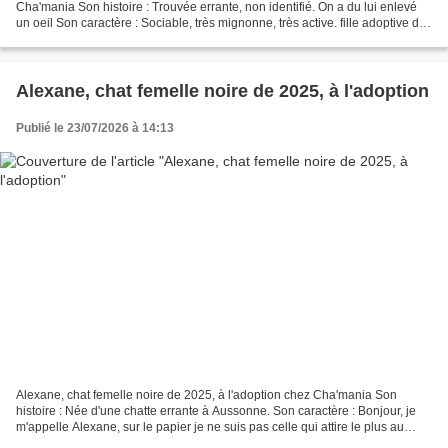
Cha'mania Son histoire : Trouvée errante, non identifié. On a du lui enlevé
un oeil Son caractère : Sociable, très mignonne, très active. fille adoptive de
Balasko. Pour les chatons,...
Alexane, chat femelle noire de 2025, à l'adoption
Publié le 23/07/2026 à 14:13
Alexane, chat femelle noire de 2025, à l'adoption chez Cha'mania Son
histoire : Née d'une chatte errante à Aussonne. Son caractère : Bonjour, je
m'appelle Alexane, sur le papier je ne suis pas celle qui attire le plus au
premier regard : Vif et noire....