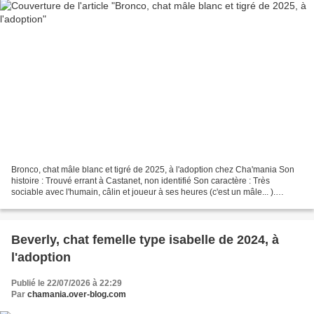
Bronco, chat mâle blanc et tigré de 2025, à l'adoption chez Cha'mania Son
histoire : Trouvé errant à Castanet, non identifié Son caractère : Très
sociable avec l'humain, câlin et joueur à ses heures (c'est un mâle... ).
Bavard et réclamant beaucoup, il...
Beverly, chat femelle type isabelle de 2024, à
l'adoption
Publié le 22/07/2026 à 22:29
Par
chamania.over-blog.com