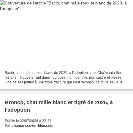
Bacio, chat mâle roux et blanc de 2020, à l'adoption chez Cha'mania Son
histoire : Trouvé errant dans Toulouse, non identifié, non castré et blessé.
Une de ses pattes à une triple fracture qui s'est reconsolidé toute seule. Il
arrive à marcher avec, en...
Bronco, chat mâle blanc et tigré de 2025, à
l'adoption
Publié le 22/07/2026 à 22:31
Par
chamania.over-blog.com