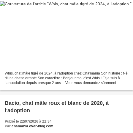
Whis, chat mâle tigré de 2024, à l'adoption chez Cha'mania Son histoire : Né
d'une chatte errante Son caractère : Bonjour moi c’est Whis ! Et je suis à
l’association depuis presque 2 ans… Vous vous demandez sûrement
comment ça se fait vu ma belle bouille...
Bacio, chat mâle roux et blanc de 2020, à
l'adoption
Publié le 22/07/2026 à 22:34
Par
chamania.over-blog.com