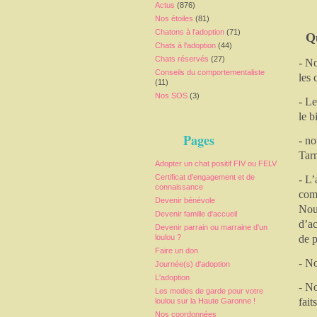
Actus
(876)
Nos étoiles
(81)
Chatons à l'adoption
(71)
Q
Chats à l'adoption
(44)
Chats réservés
(27)
- No
Conseils du comportementaliste
les 
(11)
Nos SOS
(3)
- Le
le b
Pages
- no
Tar
Adopter un chat positif FIV ou FELV
Certificat d'engagement et de
- L’
connaissance
comp
Devenir bénévole
Nous
Devenir famille d'accueil
d’ac
Devenir parrain ou marraine d'un
loulou ?
de p
Faire un don
- No
Journée(s) d'adoption
L'adoption
- No
Les modes de garde pour votre
fait
loulou sur la Haute Garonne !
Nos coordonnées