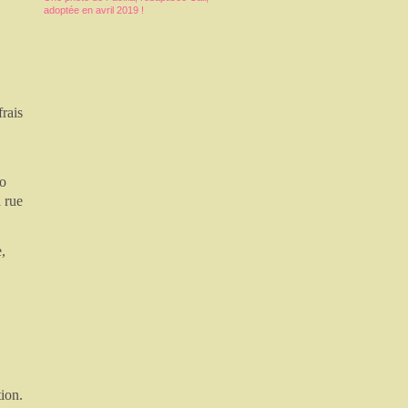
adoptée en avril 2019 !
frais
mo
a rue
,
tion.