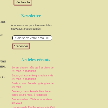
Recherche
Newsletter
dans
Abonnez-vous pour être averti des
nouveaux articles publiés.
par
E
m
a
i
l
Articles récents
reau
ire.
Boran, chaton mâle tigré et blanc de
2/3 mois, à l'adoption
Badan, chaton mâle gris et blanc de
 et
2/3 mois, à l'adoption
Baely, chaton femelle tigrée grise de
2/3 mois
Belwen, chaton femelle blanche et
tigrée de 2/3 mois, à l'adoption
t
Des nouvelles d'Orlane, adoptée en
juin 2018 !
Une photo de Pacifia, rebaptisée Cali,