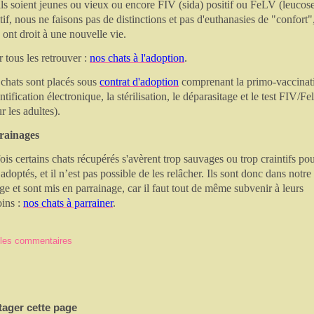
ls soient jeunes ou vieux ou encore FIV (sida) positif ou FeLV (leucos
tif, nous ne faisons pas de distinctions et pas d'euthanasies de "confort"
 ont droit à une nouvelle vie.
 tous les retrouver :
nos chats à l'adoption
.
chats sont placés sous
contrat d'adoption
comprenant la primo-vaccinat
entification électronique, la stérilisation, le déparasitage et le test FIV/Fe
r les adultes).
rainages
ois certains chats récupérés s'avèrent trop sauvages ou trop craintifs po
 adoptés, et il n’est pas possible de les relâcher. Ils sont donc dans notre
ge et sont mis en parrainage, car il faut tout de même subvenir à leurs
oins :
nos chats à parrainer
.
 les commentaires
tager cette page