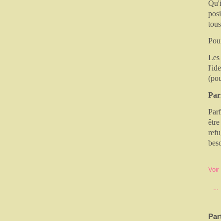
Qu'i
posi
tous
Pour
Les 
l'id
(pou
Par
Parf
être
refu
bes
Voir
…
Par