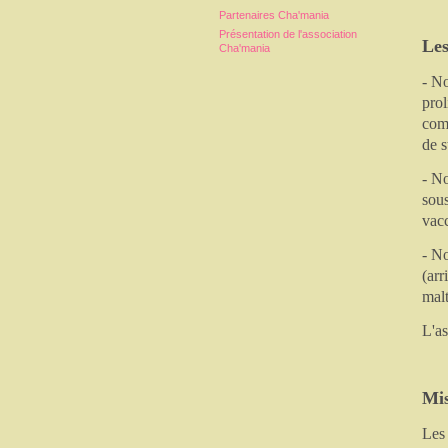
Partenaires Cha'mania
Présentation de l'association
Les
Cha'mania
- No
prol
comm
de s
- No
sous
vacc
- N
(arr
malt
L'as
Mis
Les 