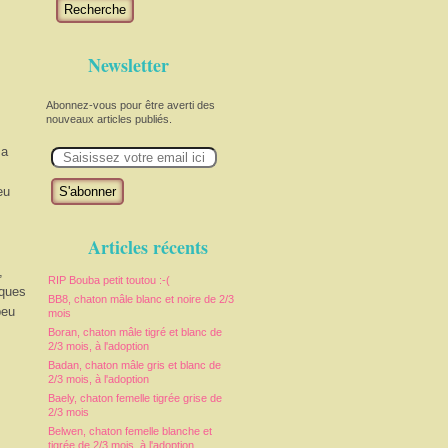
Recherche
Newsletter
Abonnez-vous pour être averti des
nouveaux articles publiés.
E
ma
m
a
i
eu
l
Articles récents
,
RIP Bouba petit toutou :-(
lques
BB8, chaton mâle blanc et noire de 2/3
peu
mois
Boran, chaton mâle tigré et blanc de
2/3 mois, à l'adoption
Badan, chaton mâle gris et blanc de
2/3 mois, à l'adoption
Baely, chaton femelle tigrée grise de
2/3 mois
Belwen, chaton femelle blanche et
tigrée de 2/3 mois, à l'adoption