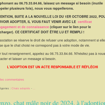
éphonant au 06.75.33.84.66, laissez un message si besoin (inutile
ppeler plusieurs fois), nous vous rappellerons.
ENTION, SUITE A LA NOUVELLE LOI DU 1ER OCTOBRE 2022, PO
VOIR ADOPTER, IL VOUS FAUT VENIR AVEC LE
certificat
ngagement et de connaissance
(cliquer sur le lien pour le
écharger). CE CERTIFICAT DOIT ÊTRE LU ET REMPLI !
sociation se réserve le droit de refuser une adoption, notamment si elle
se que le chat choisi ne correspond pas à votre mode de vie.
r tout renseignement, appelez au 06.75.33.84.66. N'hésitez pas à nou
acter et laisser un message si besoin.
L'ADOPTION EST UN ACTE RESPONSABLE ET RÉFLÉCHI
 les commentaires
égories :
Chats adoptés
-
…
nzo, chat mâle noir de 2024, à l'adoptio