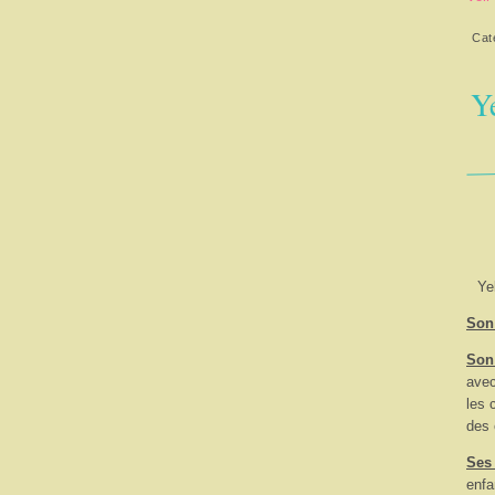
Cat
Ye
Ye
Son 
Son
avec
les 
des 
Ses
enfa