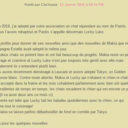
Publié par
Cha'mania
15 Janvier 2025 à 09:44 PM
n 2019, j’ai adopté par votre association un chat répondant au nom de Pastis.
us l’avons rebaptisé et Pastis s’appelle désormais Lucky Luke.
 profite pour donner de ses nouvelles ainsi que des nouvelles de Makia que 
agne Estelle avait adopté le même jour.
deux chats se portent bien et ont fait beaucoup de progrès. Makia reste un p
age et craintive et Lucky Luke n’est pas toujours très gentil avec elle mais
alement ils s’entendent plutôt bien.
 avons récemment déménagé à Leucate et avons adopté Tokyo, un Golden
iever blanc. Contre toute attente, Makia et Lucky qui n’étaient ni chien ni chat
t accepté dans la fratrie et les trois cohabitent parfaitement avec bien sûr que
ailleries de temps en temps, les chats recadrent le chien qui est encore un 
(il va avoir deux ans ce mois ci).
tente est telle que Lucky fait les balades quotidiennes avec le chien, ce qui
ne tout le voisinage!
akia se laisse parfois débarbouiller de fond en comble par Tokyo.
à pour les quelques nouvelles