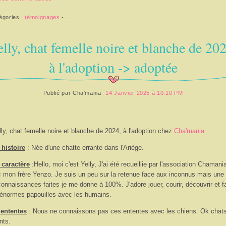
égories :
témoignages
-
…
lly, chat femelle noire et blanche de 20
à l'adoption -> adoptée
Publié par
Cha'mania
14 Janvier 2025 à 10:10 PM
lly, chat femelle noire et blanche de 2024, à l'adoption chez
Cha'mania
histoire
: Née d'une chatte errante dans l'Ariège.
 caractère
:
Hello, moi c'est Yelly, J'ai été recueillie par l'association Chamani
 mon frère Yenzo. Je suis un peu sur la retenue face aux inconnus mais une 
connaissances faites je me donne à 100%. J'adore jouer, courir, découvrir et fa
énormes papouilles avec les humains.
 ententes
: Nous ne connaissons pas ces ententes avec les chiens. Ok chats
nts.