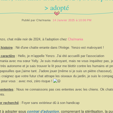
> adopté
Publié par
Cha'mania
14 Janvier 2025 à 10:06 PM
nzo, chat mâle noir de 2024, à l'adoption chez
Cha'mania
histoire
: Né d'une chatte errante dans l'Ariège. Yenzo est malvoyant !
 caractère
:
Hello, je m'appelle Yenzo. J'ai été accueilli par l'association
ania avec ma sœur Yelly. Je suis malvoyant, mais ne vous inquiétez pas, j
 très autonome et je sais trouver le lit pour me blottir contre les humains et pro
papouilles que j'aime tant. J'adore jouer (même si je suis un piètre chasseur), 
 craignez que votre futur chat attrape les oiseaux du jardin, je suis le compa
l pour vous : avec moi, zéro risque !
 ententes
: Nous ne connaissons pas ces ententes avec les chiens. Ok chats
nts.
er recherché
: Foyer sans extérieur dû à son handicap
st à adopter sous
contrat d'adoption
, comprenant la stérilisation, la p