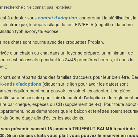
er recherché
: Ne connait pas l'extérieur
 est à adopter sous
contrat d'adoption
, comprenant la stérilisation, la
 électronique, le déparasitage, le test FIV/FELV (négatif) et la primo
ination typhus/coryza/leucose.
 nos chats sont nourris avec des croquettes Proplan.
rrivée d'un chaton ou chat dans un foyer se prépare, un minimum de
sence est nécessaire pendant les 24/48 premières heures, et dans le
e ;)
chats sont répartis dans des familles d'accueils pour leur bien être. De
k-ends d'adoptions
(cliquer sur le lien pour avoir les dates) sont
nisés régulièrement pour pouvoir les voir et les adopter. Une pièce
entité sera nécessaire pour faire le contrat d'adoption et le règlement p
faire par chèque, espèces ou CB (supplément de 4€). Pour toute adopt
appartement, nous demandons que le balcon et fenêtres soient sécuris
ir du 3ème étage afin d'éviter les accidents.
e sera présente samedi 18 janvier à TRUFFAUT BALMA à partir de
30. Si un de ces chats vous plait vous pouvez le réserver en nous