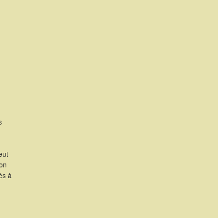
s
eut
ion
és à