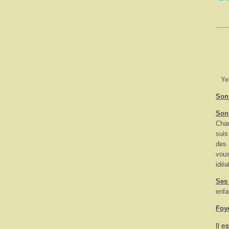
Ye
Son 
Son
Cham
suis
des 
vous
idéa
Ses
enfa
Foy
Il e