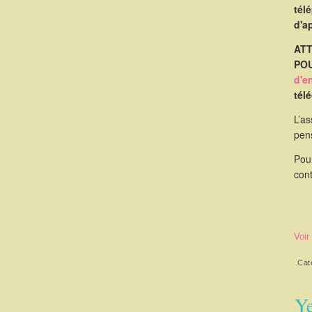
tél
d'a
ATT
POU
d'e
tél
L’as
pen
Pou
cont
Voir
Cat
Ye