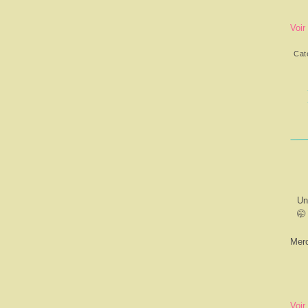
Voir
Cat
Un
🤭
Merc
Voir