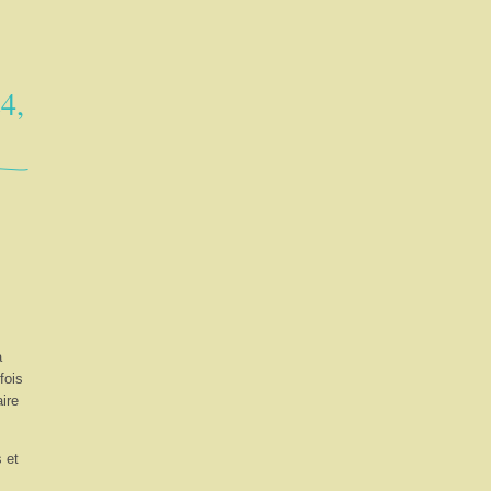
24,
a
fois
ire
 et