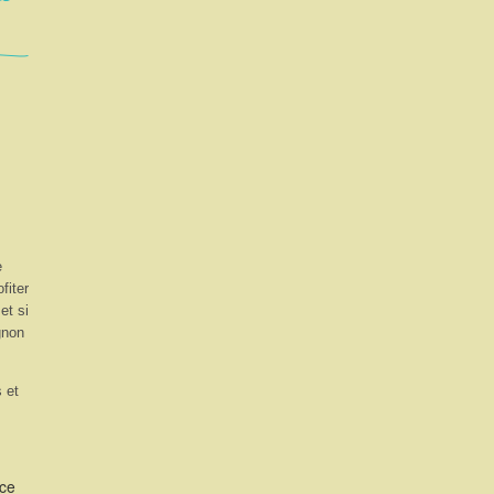
e
fiter
et si
gnon
 et
uce