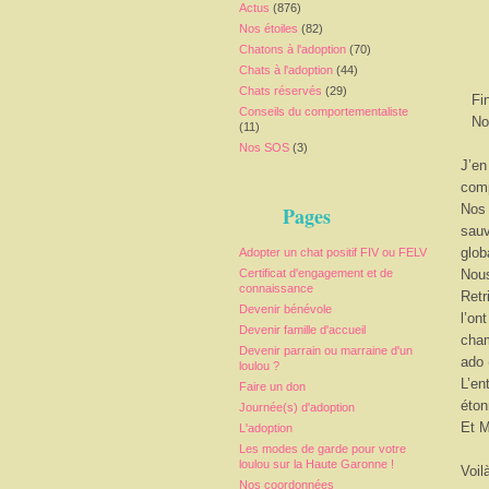
Actus
(876)
Nos étoiles
(82)
Chatons à l'adoption
(70)
Chats à l'adoption
(44)
Chats réservés
(29)
Fi
Conseils du comportementaliste
No
(11)
Nos SOS
(3)
J’en
comp
Nos 
Pages
sauv
glob
Adopter un chat positif FIV ou FELV
Certificat d'engagement et de
Nous
connaissance
Retr
Devenir bénévole
l’on
Devenir famille d'accueil
cham
Devenir parrain ou marraine d'un
ado 
loulou ?
L’en
Faire un don
éton
Journée(s) d'adoption
Et M
L'adoption
Les modes de garde pour votre
loulou sur la Haute Garonne !
Voil
Nos coordonnées