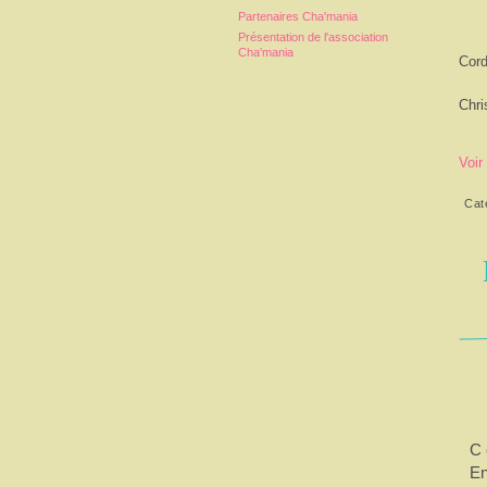
Partenaires Cha'mania
Présentation de l'association
Cha'mania
Cord
Chri
Voir
Cat
C 
En