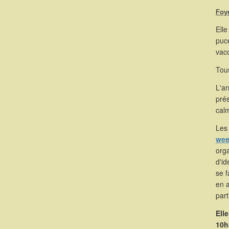
Foy
Elle
puce
vacc
Tous
L'a
pré
calm
Les 
wee
orga
d'id
se 
en 
part
Ell
10h