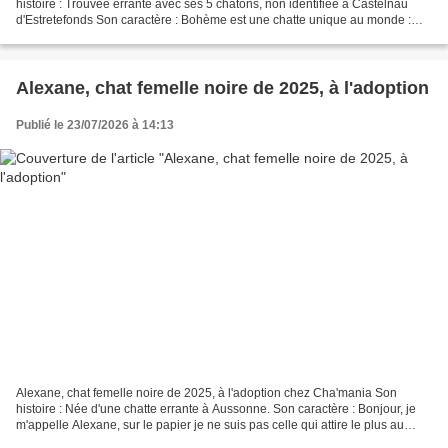
histoire : Trouvée errante avec ses 5 chatons, non identifiée à Castelnau
d'Estretefonds Son caractère : Bohème est une chatte unique au monde :
elle est croisée SHYNX ! Elle a des...
Alexane, chat femelle noire de 2025, à l'adoption
Publié le 23/07/2026 à 14:13
Alexane, chat femelle noire de 2025, à l'adoption chez Cha'mania Son
histoire : Née d'une chatte errante à Aussonne. Son caractère : Bonjour, je
m'appelle Alexane, sur le papier je ne suis pas celle qui attire le plus au
premier regard : Vif et noire....