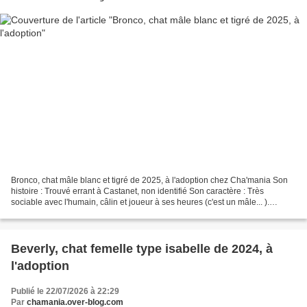
Bronco, chat mâle blanc et tigré de 2025, à l'adoption chez Cha'mania Son
histoire : Trouvé errant à Castanet, non identifié Son caractère : Très
sociable avec l'humain, câlin et joueur à ses heures (c'est un mâle... ).
Bavard et réclamant beaucoup, il...
Beverly, chat femelle type isabelle de 2024, à
l'adoption
Publié le 22/07/2026 à 22:29
Par
chamania.over-blog.com