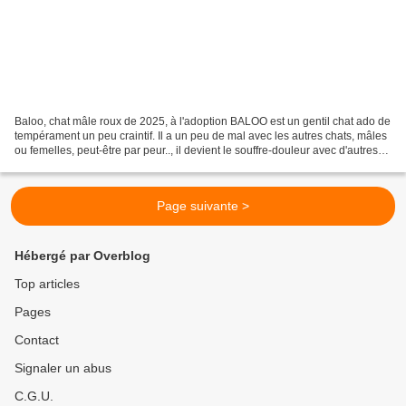
Baloo, chat mâle roux de 2025, à l'adoption BALOO est un gentil chat ado de
tempérament un peu craintif. Il a un peu de mal avec les autres chats, mâles
ou femelles, peut-être par peur.., il devient le souffre-douleur avec d'autres
chats. Sa future famille...
Page suivante >
Hébergé par Overblog
Top articles
Pages
Contact
Signaler un abus
C.G.U.