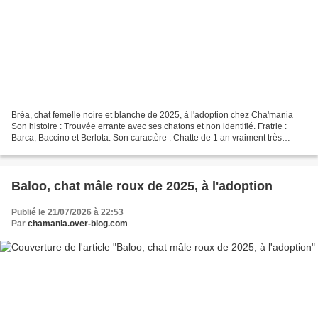
Bréa, chat femelle noire et blanche de 2025, à l'adoption chez Cha'mania
Son histoire : Trouvée errante avec ses chatons et non identifié. Fratrie :
Barca, Baccino et Berlota. Son caractère : Chatte de 1 an vraiment très
gentille, a besoin de prendre...
Baloo, chat mâle roux de 2025, à l'adoption
Publié le 21/07/2026 à 22:53
Par
chamania.over-blog.com