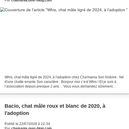
Par
chamania.over-blog.com
Whis, chat mâle tigré de 2024, à l'adoption chez Cha'mania Son histoire : Né
d'une chatte errante Son caractère : Bonjour moi c’est Whis ! Et je suis à
l’association depuis presque 2 ans… Vous vous demandez sûrement
comment ça se fait vu ma belle bouille...
Bacio, chat mâle roux et blanc de 2020, à
l'adoption
Publié le 22/07/2026 à 22:34
Par
chamania.over-blog.com