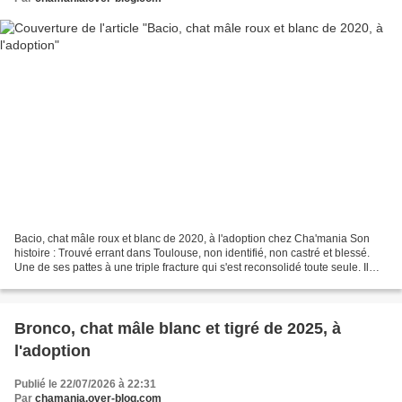
Bacio, chat mâle roux et blanc de 2020, à l'adoption chez Cha'mania Son
histoire : Trouvé errant dans Toulouse, non identifié, non castré et blessé.
Une de ses pattes à une triple fracture qui s'est reconsolidé toute seule. Il
arrive à marcher avec, en...
Bronco, chat mâle blanc et tigré de 2025, à
l'adoption
Publié le 22/07/2026 à 22:31
Par
chamania.over-blog.com