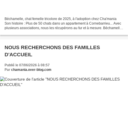
Béchamelle, chat femelle tricolore de 2025, à l'adoption chez Cha'mania
Son histoire : Plus de 50 chats dans un appartement à Cornebarrieu... Avec
plusieurs associations, nous les récupérons au fur et à mesure. Béchamelle
a été récupérée avec ses 6 chatons...
NOUS RECHERCHONS DES FAMILLES
D'ACCUEIL
Publié le 07/06/2026 à 08:57
Par
chamania.over-blog.com