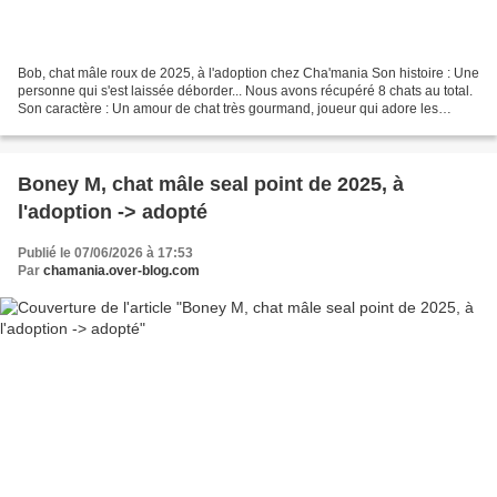
Bob, chat mâle roux de 2025, à l'adoption chez Cha'mania Son histoire : Une
personne qui s'est laissée déborder... Nous avons récupéré 8 chats au total.
Son caractère : Un amour de chat très gourmand, joueur qui adore les
caresses quand il est en confiance....
Boney M, chat mâle seal point de 2025, à
l'adoption -> adopté
Publié le 07/06/2026 à 17:53
Par
chamania.over-blog.com