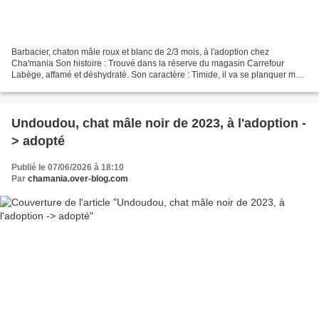
Barbacier, chaton mâle roux et blanc de 2/3 mois, à l'adoption chez
Cha'mania Son histoire : Trouvé dans la réserve du magasin Carrefour
Labège, affamé et déshydraté. Son caractère : Timide, il va se planquer mais
dès qu'il est rassuré, il ressort. Il...
Undoudou, chat mâle noir de 2023, à l'adoption -
> adopté
Publié le 07/06/2026 à 18:10
Par
chamania.over-blog.com