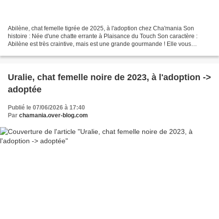
Abilène, chat femelle tigrée de 2025, à l'adoption chez Cha'mania Son
histoire : Née d'une chatte errante à Plaisance du Touch Son caractère :
Abilène est très craintive, mais est une grande gourmande ! Elle vous
approchera si vous lui donnez des gourmandises...
Uralie, chat femelle noire de 2023, à l'adoption ->
adoptée
Publié le 07/06/2026 à 17:40
Par
chamania.over-blog.com