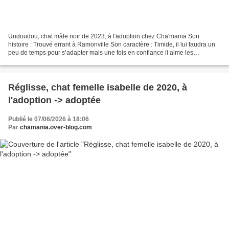
Undoudou, chat mâle noir de 2023, à l'adoption chez Cha'mania Son
histoire : Trouvé errant à Ramonville Son caractère : Timide, il lui faudra un
peu de temps pour s’adapter mais une fois en confiance il aime les
gratouilles, jouer à la canne à pêche et...
Réglisse, chat femelle isabelle de 2020, à
l'adoption -> adoptée
Publié le 07/06/2026 à 18:06
Par
chamania.over-blog.com