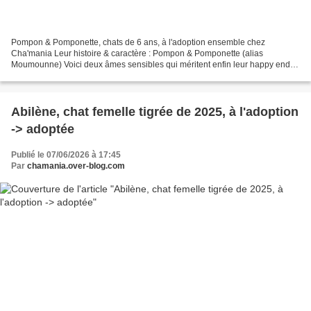
Pompon & Pomponette, chats de 6 ans, à l'adoption ensemble chez
Cha'mania Leur histoire & caractère : Pompon & Pomponette (alias
Moumounne) Voici deux âmes sensibles qui méritent enfin leur happy end
Pompon et Pomponette ont 6 ans et sont frère et sœur....
Abilène, chat femelle tigrée de 2025, à l'adoption
-> adoptée
Publié le 07/06/2026 à 17:45
Par
chamania.over-blog.com