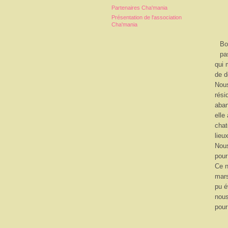
Partenaires Cha'mania
Présentation de l'association
Cha'mania
Bo
pa
qui 
de d
Nous
rési
aban
elle
chat
lieu
Nous
pour
Ce n
mars
pu é
nous
pour