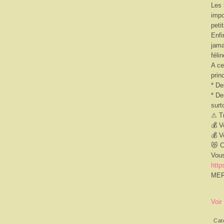
Les 
impo
peti
Enfi
jama
féli
A ce
prin
* De
* De
surt
⚠
Tr
💰
Vo
💰
Vo
😻
C
Vous
http
MER
Voir
Cat