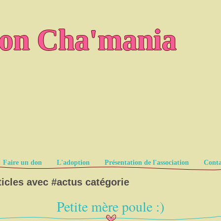
ion Cha'mania
Faire un don
L'adoption
Présentation de l'association
Conta
ticles avec #
actus
catégorie
Petite mère poule :)