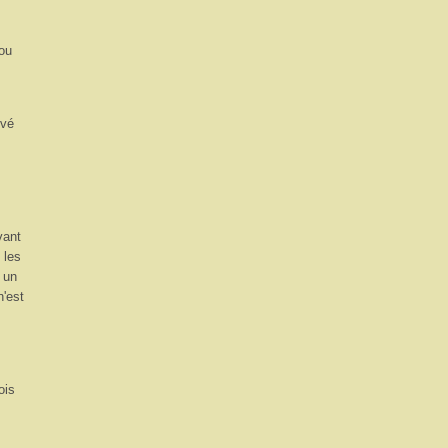
dou
uvé
vant
 les
s un
'est
ois