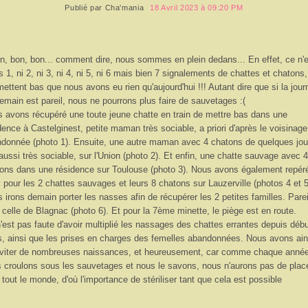
Publié par
Cha'mania
18 Avril 2023 à 09:20 PM
n, bon, bon... comment dire, nous sommes en plein dedans... En effet, ce n'
s 1, ni 2, ni 3, ni 4, ni 5, ni 6 mais bien 7 signalements de chattes et chatons
mettent bas que nous avons eu rien qu'aujourd'hui !!! Autant dire que si la jou
emain est pareil, nous ne pourrons plus faire de sauvetages :(
 avons récupéré une toute jeune chatte en train de mettre bas dans une
dence à Castelginest, petite maman très sociable, a priori d'après le voisinage
donnée (photo 1). Ensuite, une autre maman avec 4 chatons de quelques jou
 aussi très sociable, sur l'Union (photo 2). Et enfin, une chatte sauvage avec 4
ons dans une résidence sur Toulouse (photo 3). Nous avons également repéré
x pour les 2 chattes sauvages et leurs 8 chatons sur Lauzerville (photos 4 et 5
 irons demain porter les nasses afin de récupérer les 2 petites familles. Parei
 celle de Blagnac (photo 6). Et pour la 7ème minette, le piège est en route.
'est pas faute d'avoir multiplié les nassages des chattes errantes depuis déb
, ainsi que les prises en charges des femelles abandonnées. Nous avons ain
viter de nombreuses naissances, et heureusement, car comme chaque année
 croulons sous les sauvetages et nous le savons, nous n'aurons pas de plac
 tout le monde, d'où l'importance de stériliser tant que cela est possible