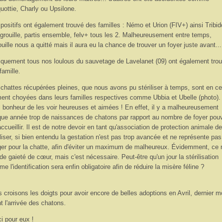
uottie, Charly ou Upsilone.
positifs ont également trouvé des familles : Némo et Urion (FIV+) ainsi Tribi
igrouille, partis ensemble, felv+ tous les 2. Malheureusement entre temps,
ouille nous a quitté mais il aura eu la chance de trouver un foyer juste avant...
iquement tous nos loulous du sauvetage de Lavelanet (09) ont également tro
famille.
chattes récupérées pleines, que nous avons pu stériliser à temps, sont en ce
nt choyées dans leurs familles respectives comme Ubbia et Ubelle (photo).
 bonheur de les voir heureuses et aimées ! En effet, il y a malheureusement
ue année trop de naissances de chatons par rapport au nombre de foyer pou
accueillir. Il est de notre devoir en tant qu'association de protection animale de
iliser, si bien entendu la gestation n'est pas trop avancée et ne représente pa
er pour la chatte, afin d'éviter un maximum de malheureux. Évidemment, ce n
de gaieté de cœur, mais c'est nécessaire. Peut-être qu'un jour la stérilisation
e l'identification sera enfin obligatoire afin de réduire la misère féline ?
 croisons les doigts pour avoir encore de belles adoptions en Avril, dernier m
t l'arrivée des chatons.
i pour eux !