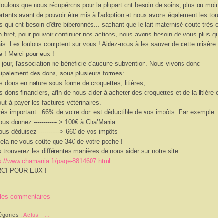
loulous que nous récupérons pour la plupart ont besoin de soins, plus ou moi
rtants avant de pouvoir être mis à l'adoption et nous avons également les tou
ts qui ont besoin d'être biberonnés... sachant que le lait maternisé coute très c
n bref, pour pouvoir continuer nos actions, nous avons besoin de vous plus q
is. Les loulous comptent sur vous ! Aidez-nous à les sauver de cette misère
ne ! Merci pour eux !
 jour, l'association ne bénéficie d'aucune subvention. Nous vivons donc
cipalement des dons, sous plusieurs formes:
s dons en nature sous forme de croquettes, litières, ...
s dons financiers, afin de nous aider à acheter des croquettes et de la litière 
out à payer les factures vétérinaires.
ès important : 66% de votre don est déductible de vos impôts. Par exemple :
us donnez ------------ > 100€ à Cha’Mania
us déduisez -----------> 66€ de vos impôts
ela ne vous coûte que 34€ de votre poche !
 trouverez les différentes manières de nous aider sur notre site :
s://www.chamania.fr/page-8814607.html
CI POUR EUX !
 les commentaires
égories :
Actus
-
…