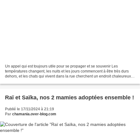
Un appel qui est toujours utile pour se propager et se souvenir Les
températures changent, les nuits et les jours commencent à être très durs
dehors, et les chats qui vivent dans la rue cherchent un endroit chaleureux
pour se mettre à l'abri... Frappez...
Raï et Saïka, nos 2 mamies adoptées ensemble !
Publié le 17/11/2024 à 21:19
Par
chamania.over-blog.com