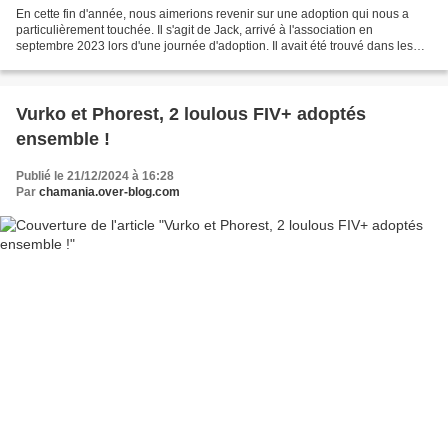
En cette fin d'année, nous aimerions revenir sur une adoption qui nous a
particulièrement touchée. Il s'agit de Jack, arrivé à l'association en
septembre 2023 lors d'une journée d'adoption. Il avait été trouvé dans les
égouts à Fenouillet, affamé, castré...
Vurko et Phorest, 2 loulous FIV+ adoptés
ensemble !
Publié le 21/12/2024 à 16:28
Par
chamania.over-blog.com