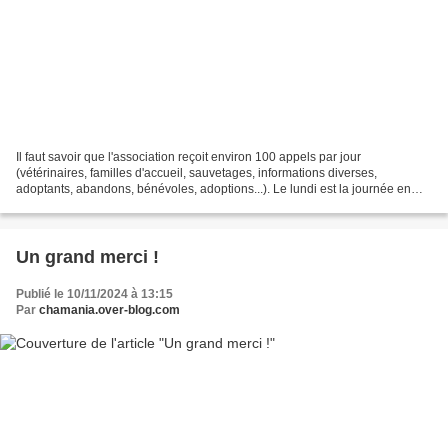
Il faut savoir que l'association reçoit environ 100 appels par jour
(vétérinaires, familles d'accueil, sauvetages, informations diverses,
adoptants, abandons, bénévoles, adoptions...). Le lundi est la journée en
général la plus chargée et les jours avant...
Un grand merci !
Publié le 10/11/2024 à 13:15
Par
chamania.over-blog.com