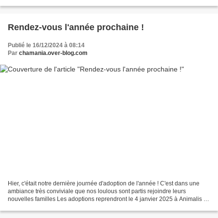
Carcassonne, Gamm Vert Bram et...
Rendez-vous l'année prochaine !
Publié le 16/12/2024 à 08:14
Par
chamania.over-blog.com
Hier, c'était notre dernière journée d'adoption de l'année ! C'est dans une
ambiance très conviviale que nos loulous sont partis rejoindre leurs
nouvelles familles Les adoptions reprendront le 4 janvier 2025 à Animalis .
Avec l'arrivée des vacances de...