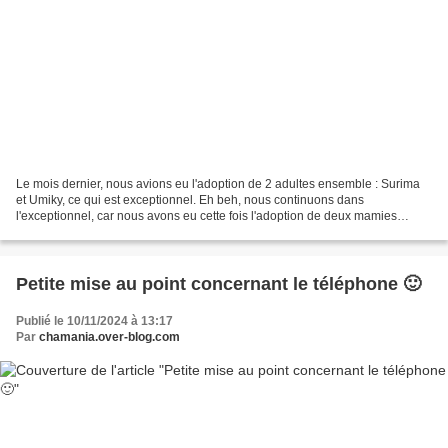
Le mois dernier, nous avions eu l'adoption de 2 adultes ensemble : Surima
et Umiky, ce qui est exceptionnel. Eh beh, nous continuons dans
l'exceptionnel, car nous avons eu cette fois l'adoption de deux mamies
ensemble ! Effectivement, Raï, 11 ans et Saïka,...
Petite mise au point concernant le téléphone 🙂
Publié le 10/11/2024 à 13:17
Par
chamania.over-blog.com