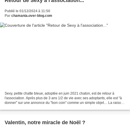
Retour de Sexy à l'association...
Publié le 01/12/2024 à 11:50
Par
chamania.over-blog.com
Sexy, petite chatte bleue, adoptée en juin 2021 chaton, est de retour à
l'association. Après plus de 3 ans 1/2 de vie avec ses adoptants, elle est "à
donner" sur une annonce du "bon coin" comme un simple objet.... La raison :
la louloute a des problèmes...
Valentin, notre miracle de Noël ?