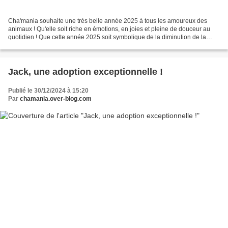
Cha'mania souhaite une très belle année 2025 à tous les amoureux des
animaux ! Qu'elle soit riche en émotions, en joies et pleine de douceur au
quotidien ! Que cette année 2025 soit symbolique de la diminution de la
misère animale en tout genre ! Un grand...
Jack, une adoption exceptionnelle !
Publié le 30/12/2024 à 15:20
Par
chamania.over-blog.com