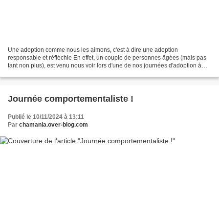
Une adoption comme nous les aimons, c'est à dire une adoption
responsable et réfléchie En effet, un couple de personnes âgées (mais pas
tant non plus), est venu nous voir lors d'une de nos journées d'adoption à
Truffaut Toulouse Balma . Ils ne souhaitaient...
Journée comportementaliste !
Publié le 10/11/2024 à 13:11
Par
chamania.over-blog.com