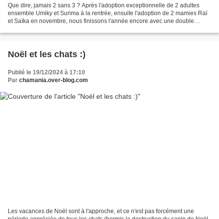
Que dire, jamais 2 sans 3 ? Après l'adoption exceptionnelle de 2 adultes
ensemble Umiky et Surima à la rentrée, ensuite l'adoption de 2 mamies Raï
et Saïka en novembre, nous finissons l'année encore avec une double
adoption! Et quelle double adoption,...
Noël et les chats :)
Publié le 19/12/2024 à 17:10
Par
chamania.over-blog.com
Les vacances de Noël sont à l'approche, et ce n'est pas forcément une
période appréciée de tous les chats (hormis la destruction du sapin de Noël