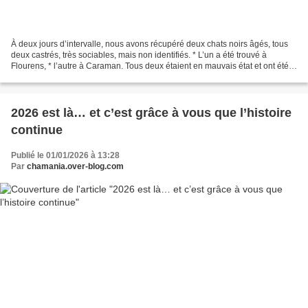
À deux jours d’intervalle, nous avons récupéré deux chats noirs âgés, tous
deux castrés, très sociables, mais non identifiés. * L’un a été trouvé à
Flourens, * l’autre à Caraman. Tous deux étaient en mauvais état et ont été
déposés chez notre vétérinaire...
2026 est là… et c’est grâce à vous que l’histoire
continue
Publié le 01/01/2026 à 13:28
Par
chamania.over-blog.com