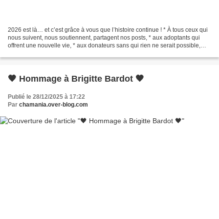
2026 est là… et c’est grâce à vous que l’histoire continue ! * À tous ceux qui
nous suivent, nous soutiennent, partagent nos posts, * aux adoptants qui
offrent une nouvelle vie, * aux donateurs sans qui rien ne serait possible,
merci. L’année 2025 a été...
🖤 Hommage à Brigitte Bardot 🖤
Publié le 28/12/2025 à 17:22
Par
chamania.over-blog.com