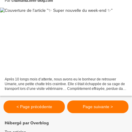
Par
chamania.over-blog.com
Après 10 longs mois d’attente, nous avons eu le bonheur de retrouver
Umarie, une petite chatte très craintive. Elle s’était échappée de sa cage de
transport lors d’une visite vétérinaire… Complètement effrayée, perdue dans
un endroit qu’elle ne connaissait...
< Page précédente
Page suivante >
Hébergé par Overblog