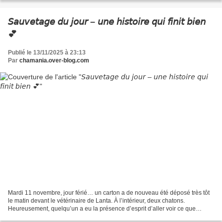
𝘚𝘢𝘶𝘷𝘦𝘵𝘢𝘨𝘦 𝘥𝘶 𝘫𝘰𝘶𝘳 – 𝘶𝘯𝘦 𝘩𝘪𝘴𝘵𝘰𝘪𝘳𝘦 𝘲𝘶𝘪 𝘧𝘪𝘯𝘪𝘵 𝘣𝘪𝘦𝘯
💕
Publié le 13/11/2025 à 23:13
Par
chamania.over-blog.com
Mardi 11 novembre, jour férié… un carton a de nouveau été déposé très tôt
le matin devant le vétérinaire de Lanta. À l’intérieur, deux chatons.
Heureusement, quelqu’un a eu la présence d’esprit d’aller voir ce que
contenait ce carton abandonné… Mais,...