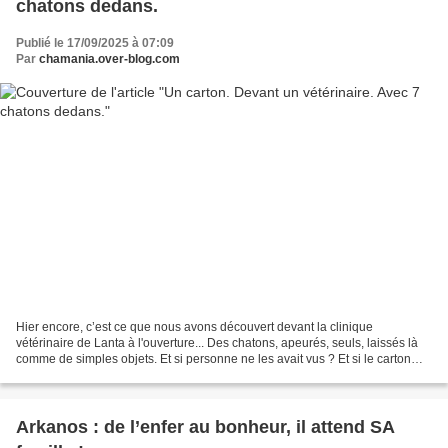
chatons dedans.
Publié le 17/09/2025 à 07:09
Par
chamania.over-blog.com
Hier encore, c’est ce que nous avons découvert devant la clinique
vétérinaire de Lanta à l'ouverture... Des chatons, apeurés, seuls, laissés là
comme de simples objets. Et si personne ne les avait vus ? Et si le carton
était resté en plein soleil ou sous...
Arkanos : de l’enfer au bonheur, il attend SA