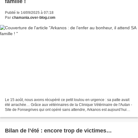
famille !
Publié le 14/09/2025 à 07:18
Par
chamania.over-blog.com
Le 15 août, nous avons récupéré ce petit loulou en urgence : sa patte avait
été arrachée… Grâce aux vétérinaires de la Clinique Vétérinaire de l'Autan -
Site de Fonsegrives qui ont opéré sans attendre, Arkanos est aujourd’hui
vivant, et surtout… plein...
Bilan de l’été : encore trop de victimes…