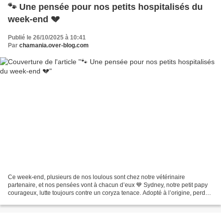
🐾 Une pensée pour nos petits hospitalisés du
week-end 💔
Publié le 26/10/2025 à 10:41
Par
chamania.over-blog.com
Ce week-end, plusieurs de nos loulous sont chez notre vétérinaire
partenaire, et nos pensées vont à chacun d’eux 💙 Sydney, notre petit papy
courageux, lutte toujours contre un coryza tenace. Adopté à l’origine, perdu
puis retrouvé, il attend depuis le...