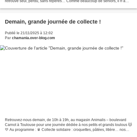
retrouvé seul, perdu, sans repères… Comme beaucoup de seniors, il n’a
pas compris pourquoi son petit...
Demain, grande journée de collecte !
Publié le 21/11/2025 à 12:02
Par
chamania.over-blog.com
Retrouvez-nous demain, de 10h à 19h, au magasin Animalis – boulevard
Carnot à Toulouse pour une journée dédiée à nos petits et grands loulous 🐱
💛 Au programme : 🥫 Collecte solidaire : croquettes, pâtées, litière… nos
petits gourmands vous remercient déjà...