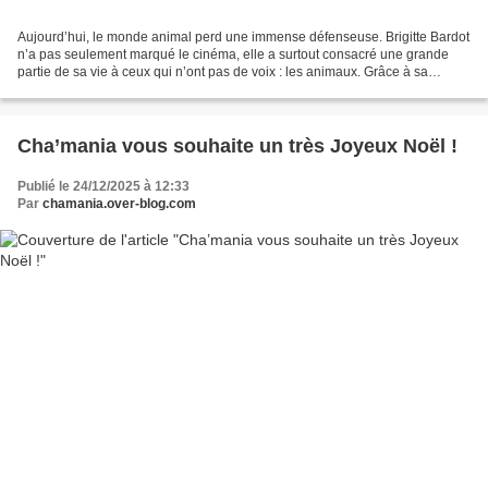
Aujourd’hui, le monde animal perd une immense défenseuse. Brigitte Bardot
n’a pas seulement marqué le cinéma, elle a surtout consacré une grande
partie de sa vie à ceux qui n’ont pas de voix : les animaux. Grâce à sa
notoriété, à son courage et à son...
Cha’mania vous souhaite un très Joyeux Noël !
Publié le 24/12/2025 à 12:33
Par
chamania.over-blog.com