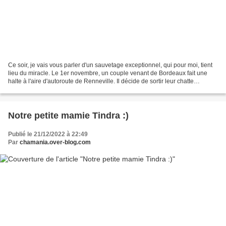
Ce soir, je vais vous parler d'un sauvetage exceptionnel, qui pour moi, tient
lieu du miracle. Le 1er novembre, un couple venant de Bordeaux fait une
halte à l'aire d'autoroute de Renneville. Il décide de sortir leur chatte
Nougatine de 14 ans sur cette...
Notre petite mamie Tindra :)
Publié le 21/12/2022 à 22:49
Par
chamania.over-blog.com