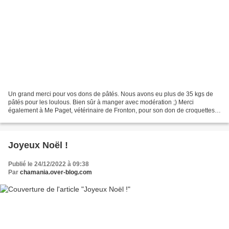
Un grand merci pour vos dons de pâtés. Nous avons eu plus de 35 kgs de
pâtés pour les loulous. Bien sûr à manger avec modération ;) Merci
également à Me Paget, vétérinaire de Fronton, pour son don de croquettes
et jouets pour les loulous. A priori, vu...
Joyeux Noël !
Publié le 24/12/2022 à 09:38
Par
chamania.over-blog.com