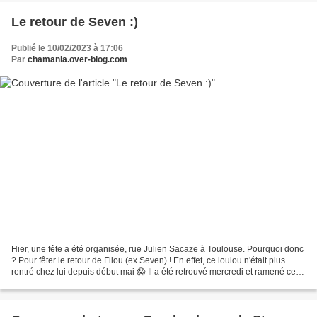
Le retour de Seven :)
Publié le 10/02/2023 à 17:06
Par
chamania.over-blog.com
Hier, une fête a été organisée, rue Julien Sacaze à Toulouse. Pourquoi donc
? Pour fêter le retour de Filou (ex Seven) ! En effet, ce loulou n'était plus
rentré chez lui depuis début mai 😱 Il a été retrouvé mercredi et ramené ce
midi chez sa maitresse,...