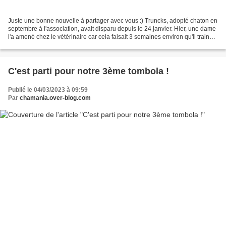
Juste une bonne nouvelle à partager avec vous :) Truncks, adopté chaton en
septembre à l'association, avait disparu depuis le 24 janvier. Hier, une dame
l'a amené chez le vétérinaire car cela faisait 3 semaines environ qu'il trainait
sur sa terrasse....
C'est parti pour notre 3ème tombola !
Publié le 04/03/2023 à 09:59
Par
chamania.over-blog.com