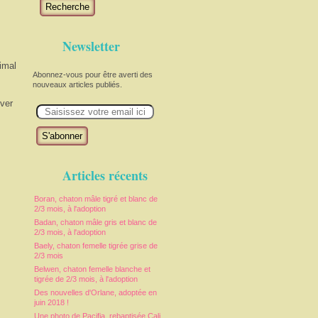
Recherche
Newsletter
nimal
Abonnez-vous pour être averti des
nouveaux articles publiés.
E
êver
m
a
i
l
Articles récents
Boran, chaton mâle tigré et blanc de
2/3 mois, à l'adoption
Badan, chaton mâle gris et blanc de
2/3 mois, à l'adoption
Baely, chaton femelle tigrée grise de
2/3 mois
Belwen, chaton femelle blanche et
tigrée de 2/3 mois, à l'adoption
Des nouvelles d'Orlane, adoptée en
juin 2018 !
Une photo de Pacifia, rebaptisée Cali,