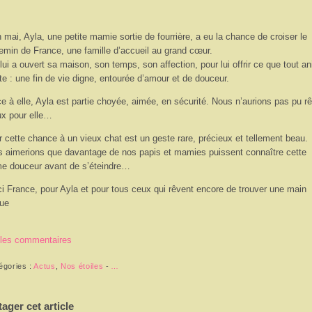
n mai, Ayla, une petite mamie sortie de fourrière, a eu la chance de croiser le
emin de France, une famille d’accueil au grand cœur.
 lui a ouvert sa maison, son temps, son affection, pour lui offrir ce que tout a
te : une fin de vie digne, entourée d’amour et de douceur.
e à elle, Ayla est partie choyée, aimée, en sécurité. Nous n’aurions pas pu r
ux pour elle…
ir cette chance à un vieux chat est un geste rare, précieux et tellement beau.
 aimerions que davantage de nos papis et mamies puissent connaître cette
 douceur avant de s’éteindre…
i France, pour Ayla et pour tous ceux qui rêvent encore de trouver une main
due
 les commentaires
égories :
Actus
,
Nos étoiles
-
…
tager cet article