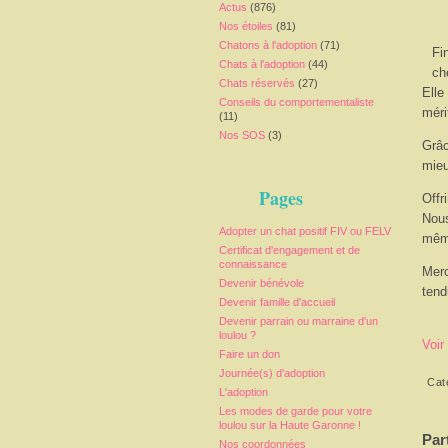
Actus
(876)
Nos étoiles
(81)
Chatons à l'adoption
(71)
Fi
Chats à l'adoption
(44)
ch
Chats réservés
(27)
Elle
Conseils du comportementaliste
méri
(11)
Nos SOS
(3)
Grâc
mie
Pages
Offr
Nous
Adopter un chat positif FIV ou FELV
même
Certificat d'engagement et de
connaissance
Merc
Devenir bénévole
ten
Devenir famille d'accueil
Devenir parrain ou marraine d'un
loulou ?
Voir
Faire un don
Journée(s) d'adoption
Cat
L'adoption
Les modes de garde pour votre
loulou sur la Haute Garonne !
Par
Nos coordonnées