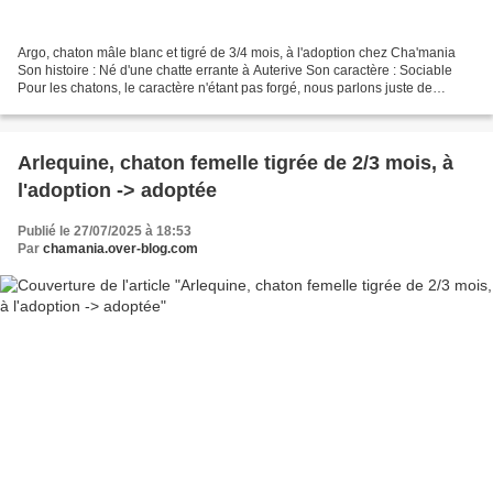
Argo, chaton mâle blanc et tigré de 3/4 mois, à l'adoption chez Cha'mania
Son histoire : Né d'une chatte errante à Auterive Son caractère : Sociable
Pour les chatons, le caractère n'étant pas forgé, nous parlons juste de
sociable, timide ou craintif (pour...
Arlequine, chaton femelle tigrée de 2/3 mois, à
l'adoption -> adoptée
Publié le 27/07/2025 à 18:53
Par
chamania.over-blog.com