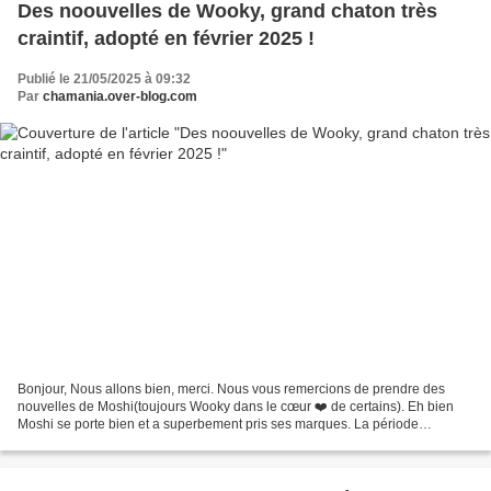
Des noouvelles de Wooky, grand chaton très
craintif, adopté en février 2025 !
Publié le 21/05/2025 à 09:32
Par
chamania.over-blog.com
Bonjour, Nous allons bien, merci. Nous vous remercions de prendre des
nouvelles de Moshi(toujours Wooky dans le cœur ❤️ de certains). Eh bien
Moshi se porte bien et a superbement pris ses marques. La période
d'acclimatation fut longue mais il est bien...