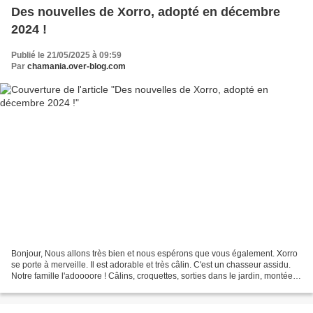
Des nouvelles de Xorro, adopté en décembre
2024 !
Publié le 21/05/2025 à 09:59
Par
chamania.over-blog.com
Bonjour, Nous allons très bien et nous espérons que vous également. Xorro
se porte à merveille. Il est adorable et très câlin. C'est un chasseur assidu.
Notre famille l'adoooore ! Câlins, croquettes, sorties dans le jardin, montées
dans les arbres et...