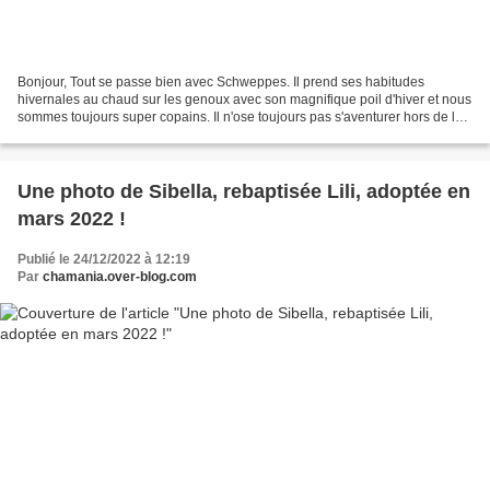
Bonjour, Tout se passe bien avec Schweppes. Il prend ses habitudes
hivernales au chaud sur les genoux avec son magnifique poil d'hiver et nous
sommes toujours super copains. Il n'ose toujours pas s'aventurer hors de la
terrasse ni s'aventurer sur les...
Une photo de Sibella, rebaptisée Lili, adoptée en
mars 2022 !
Publié le 24/12/2022 à 12:19
Par
chamania.over-blog.com