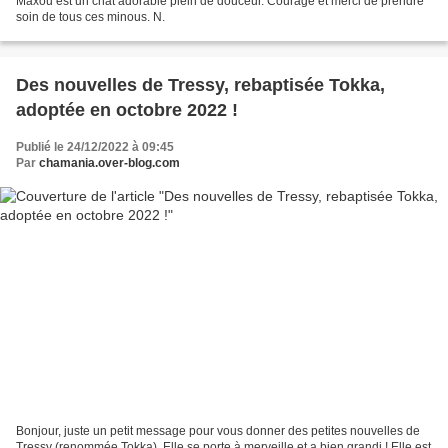
Maxou est un chat adorable plein de douceur. Courage et merci de prendre
soin de tous ces minous. N.
Des nouvelles de Tressy, rebaptisée Tokka,
adoptée en octobre 2022 !
Publié le 24/12/2022 à 09:45
Par
chamania.over-blog.com
Bonjour, juste un petit message pour vous donner des petites nouvelles de
Tressy (renommée Tokka). Elle se porte à merveille et a bien grandi ! Elle est