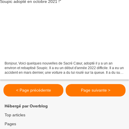
Bonjour, Voici quelques nouvelles de Sacré Cœur, adopté il y a un an
environ et rebaptisé Soupic. Il a eu un début d'année 2022 difficile. Il a eu un
accident en mars dernier, une voiture a du lui roulé sur la queue. Il a du subir
une ablation de la queue....
< Page précédente
Page suivante >
Hébergé par Overblog
Top articles
Pages