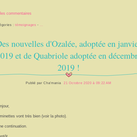
 les commentaires
égories :
témoignages
-
…
es nouvelles d'Ozalée, adoptée en janvi
019 et de Quabriole adoptée en décemb
2019 !
Publié par
Cha'mania
21 Octobre 2020 à 09:22 AM
njour,
minettes vont très bien (voir la photo).
e continuation.
entôt