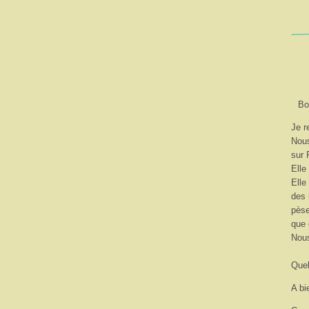
Bo
Je r
Nous
sur 
Elle
Elle
des 
pèse
que 
Nous
Quel
A bi