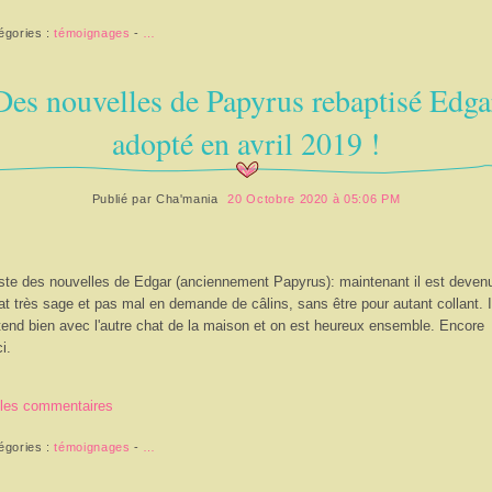
égories :
témoignages
-
…
Des nouvelles de Papyrus rebaptisé Edga
adopté en avril 2019 !
Publié par
Cha'mania
20 Octobre 2020 à 05:06 PM
ste des nouvelles de Edgar (anciennement Papyrus): maintenant il est deven
at très sage et pas mal en demande de câlins, sans être pour autant collant. I
tend bien avec l'autre chat de la maison et on est heureux ensemble. Encore
i.
 les commentaires
égories :
témoignages
-
…