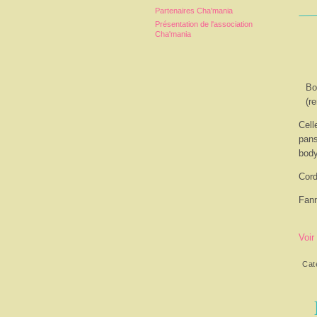
Partenaires Cha'mania
Présentation de l'association
Cha'mania
Bo
(r
Cell
pans
body
Cord
Fan
Voir
Cat