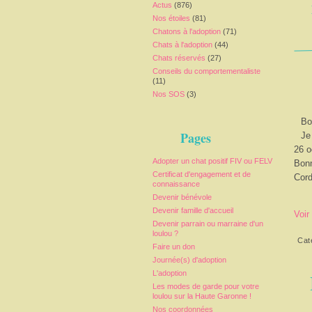
Actus
(876)
Nos étoiles
(81)
Chatons à l'adoption
(71)
Chats à l'adoption
(44)
Chats réservés
(27)
Conseils du comportementaliste
(11)
Nos SOS
(3)
Bo
Pages
Je
26 o
Adopter un chat positif FIV ou FELV
Bonn
Certificat d'engagement et de
Cord
connaissance
Devenir bénévole
Devenir famille d'accueil
Voir
Devenir parrain ou marraine d'un
loulou ?
Cat
Faire un don
Journée(s) d'adoption
L'adoption
Les modes de garde pour votre
loulou sur la Haute Garonne !
Nos coordonnées