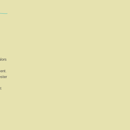
lors
ment.
ester
t