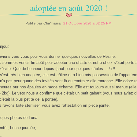
adoptée en août 2020 !
Publié par
Cha'mania
21 Octobre 2020 à 02:25 PM
njour,
eviens vers vous pour vous donner quelques nouvelles de Résille.
 sommes venus fin août pour adopter une chatte et notre choix s'était porté a
Résille. Que de bonheur depuis (sauf pour quelques câbles ... !) !!
 s'est très bien adaptée, elle est câline et a bien pris possession de l'apparte
 n'a pas peur quand des invités sont là au contraire elle ronronne. Elle adore r
heures sur nos épaules en mode écharpe. Elle est toujours aussi menue (elle
 2kg). Le véto nous a confirmé que c'était un petit gabarit (vous nous aviez di
c'était la plus petite de la portée).
 l'avons faite stériliser, vous avez l'attestation en pièce jointe.
ques photos de Luna
entôt, bonne journée,