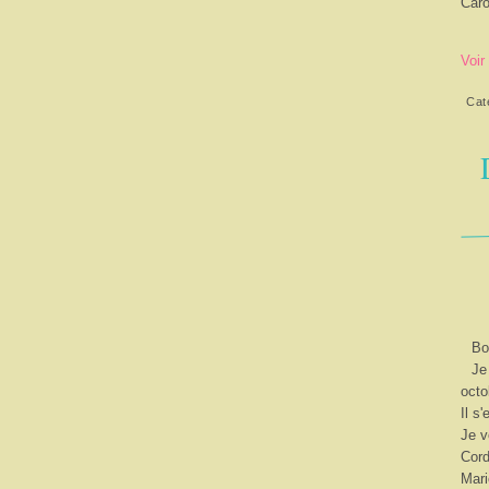
Caro
Voir
Cat
Bo
Je
octo
Il s
Je v
Cord
Mari