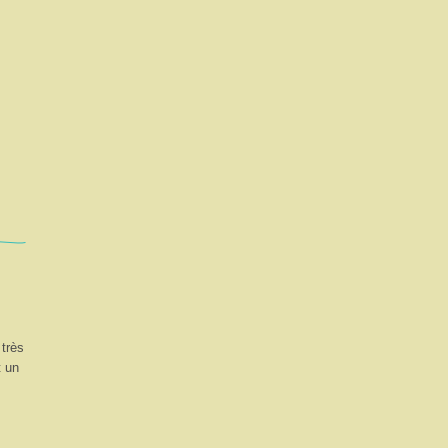
très
t un