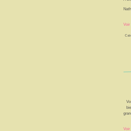
Nath
Voir
Cat
Vo
bi
gran
Voir