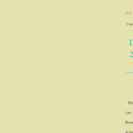
Voir
Cat
D
2
Bo
Les 
Bonn
A bi