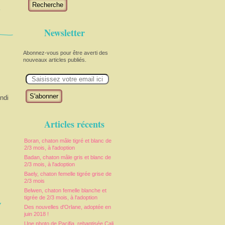
n
Recherche
Newsletter
Abonnez-vous pour être averti des
nouveaux articles publiés.
E
m
a
i
ndi
l
Articles récents
Boran, chaton mâle tigré et blanc de
2/3 mois, à l'adoption
Badan, chaton mâle gris et blanc de
2/3 mois, à l'adoption
Baely, chaton femelle tigrée grise de
2/3 mois
Belwen, chaton femelle blanche et
y
tigrée de 2/3 mois, à l'adoption
Des nouvelles d'Orlane, adoptée en
juin 2018 !
Une photo de Pacifia, rebaptisée Cali,