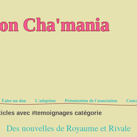
ion Cha'mania
Faire un don
L'adoption
Présentation de l'association
Conta
ticles avec #
temoignages
catégorie
Des nouvelles de Royaume et Rivale