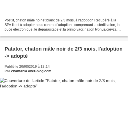
Post it, chaton mâle noir et blanc de 2/3 mois, à l'adoption Récupéré à la
SPA Il est à adopter sous contrat d'adoption , comprenant la stérilisation, la
puce électronique, le déparasitage et la primo vaccination typhus/coryza.
Les chats sont pour la...
Patator, chaton mâle noir de 2/3 mois, l'adoption
-> adopté
Publié le 20/08/2019 à 13:14
Par
chamania.over-blog.com