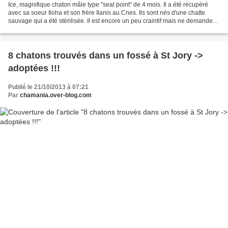
Ice, magnifique chaton mâle type "seal point" de 4 mois. Il a été récupéré
avec sa soeur Iloha et son frère Ilanis au Cnes. Ils sont nés d'une chatte
sauvage qui a été stérilisée. Il est encore un peu craintif mais ne demande
qu'à vous faire confiance....
8 chatons trouvés dans un fossé à St Jory ->
adoptées !!!
Publié le 21/10/2013 à 07:21
Par
chamania.over-blog.com