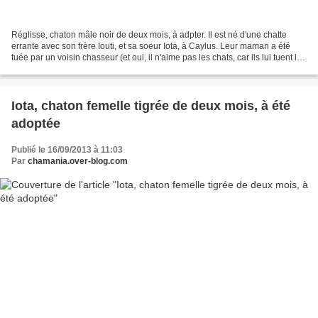
Réglisse, chaton mâle noir de deux mois, à adpter. Il est né d'une chatte
errante avec son frère Iouti, et sa soeur Iota, à Caylus. Leur maman a été
tuée par un voisin chasseur (et oui, il n'aime pas les chats, car ils lui tuent les
lapins...), donc nous...
Iota, chaton femelle tigrée de deux mois, à été
adoptée
Publié le 16/09/2013 à 11:03
Par
chamania.over-blog.com