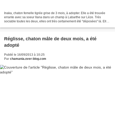
Inaka, chaton femelle tigrée grise de 3 mois, à adopter. Elle a été trouvée
errante avec sa soeur Ilana dans un champ à Labarthe sur Lèze. Très
sociable toutes les deux, elles ont très certainement été "déposées" là. Elle
est à adopter sous contrat d'adoption,...
Réglisse, chaton mâle de deux mois, a été
adopté
Publié le 16/09/2013 à 10:25
Par
chamania.over-blog.com