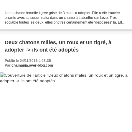
Ilana, chaton femelle tigrée grise de 3 mois, à adopter. Elle a été trouvée
errante avec sa soeur Inaka dans un champ à Labarthe sur Lèze. Très
sociable toutes les deux, elles ont très certainement été "déposées" là. Elle
est à adopter sous contrat d'adoption,...
Deux chatons mâles, un roux et un tigré, à
adopter -> ils ont été adoptés
Publié le 04/11/2013 à 08:35
Par
chamania.over-blog.com