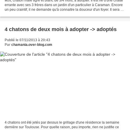
Ikos, chaton mâle tigré et blanc de 3/4 mois, à adopter. Il est né d'une chatte
errante avec ses 3 frères dans un jardin d'un particulier à Caraman. Encore
un peu craintif, il ne demande qu'à connaitre la douceur d'un foyer. Il sera à
adopter sous contrat...
4 chatons de deux mois à adopter -> adoptés
Publié le 07/11/2013 à 20:43
Par
chamania.over-blog.com
4 chatons ont été jetés par dessus le grillage d'une résidence la semaine
dernière sur Toulouse. Pour quelle raison, peu importe, rien ne justifie ce