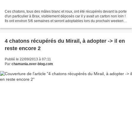
Ces chatons, tous des mâles blanc et roux, ont été récupérés devant la porte
d'un particulier à Brax, visiblement déposés car il y avait un carton non loin !
Ils ont environ 5/6 semaines et seront adoptables lors du prochain weekend
d'adoption du 14 et...
4 chatons récupérés du Mirail, à adopter -> il en
reste encore 2
Publié le 22/09/2013 à 07:11
Par
chamania.over-blog.com