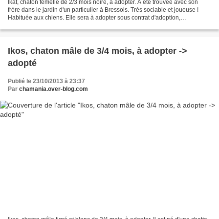
Ikat, chaton femelle de 2/3 mois noire, a adopter. A été trouvée avec son
frère dans le jardin d'un particulier à Bressols. Très sociable et joueuse !
Habituée aux chiens. Elle sera à adopter sous contrat d'adoption,
comprenant la stérilisation ou castration,...
Ikos, chaton mâle de 3/4 mois, à adopter ->
adopté
Publié le 23/10/2013 à 23:37
Par
chamania.over-blog.com