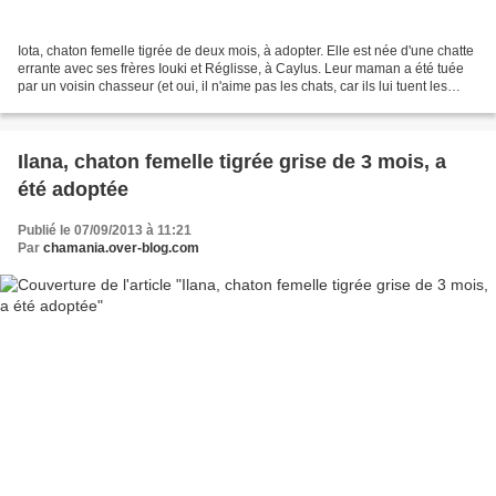
Iota, chaton femelle tigrée de deux mois, à adopter. Elle est née d'une chatte
errante avec ses frères Iouki et Réglisse, à Caylus. Leur maman a été tuée
par un voisin chasseur (et oui, il n'aime pas les chats, car ils lui tuent les
lapins...), donc nous...
Ilana, chaton femelle tigrée grise de 3 mois, a
été adoptée
Publié le 07/09/2013 à 11:21
Par
chamania.over-blog.com