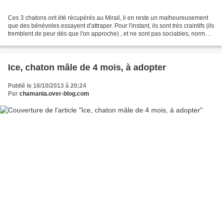
Ces 3 chatons ont été récupérés au Mirail, il en reste un malheureusement
que des bénévoles essayent d'attraper. Pour l'instant, ils sont très craintifs (ils
tremblent de peur dès que l'on approche) , et ne sont pas sociables, normal,
jusqu'à présent...
Ice, chaton mâle de 4 mois, à adopter
Publié le 16/10/2013 à 20:24
Par
chamania.over-blog.com