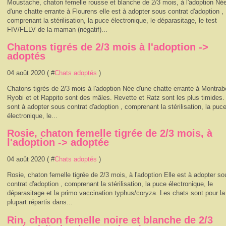
Moustache, chaton femelle rousse et blanche de 2/3 mois, à l'adoption Né
d'une chatte errante à Flourens elle est à adopter sous contrat d'adoption ,
comprenant la stérilisation, la puce électronique, le déparasitage, le test
FIV/FELV de la maman (négatif)...
Chatons tigrés de 2/3 mois à l'adoption ->
adoptés
04 août 2020 ( #
Chats adoptés
)
Chatons tigrés de 2/3 mois à l'adoption Née d'une chatte errante à Montrab
Ryobi et et Rappito sont des mâles. Revette et Ratz sont les plus timides. 
sont à adopter sous contrat d'adoption , comprenant la stérilisation, la puc
électronique, le...
Rosie, chaton femelle tigrée de 2/3 mois, à
l'adoption -> adoptée
04 août 2020 ( #
Chats adoptés
)
Rosie, chaton femelle tigrée de 2/3 mois, à l'adoption Elle est à adopter so
contrat d'adoption , comprenant la stérilisation, la puce électronique, le
déparasitage et la primo vaccination typhus/coryza. Les chats sont pour la
plupart répartis dans...
Rin, chaton femelle noire et blanche de 2/3