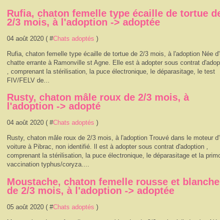
Rufia, chaton femelle type écaille de tortue d
2/3 mois, à l'adoption -> adoptée
04 août 2020 ( #
Chats adoptés
)
Rufia, chaton femelle type écaille de tortue de 2/3 mois, à l'adoption Née d
chatte errante à Ramonville st Agne. Elle est à adopter sous contrat d'adop
, comprenant la stérilisation, la puce électronique, le déparasitage, le test
FIV/FELV de...
Rusty, chaton mâle roux de 2/3 mois, à
l'adoption -> adopté
04 août 2020 ( #
Chats adoptés
)
Rusty, chaton mâle roux de 2/3 mois, à l'adoption Trouvé dans le moteur d
voiture à Pibrac, non identifié. Il est à adopter sous contrat d'adoption ,
comprenant la stérilisation, la puce électronique, le déparasitage et la prim
vaccination typhus/coryza....
Moustache, chaton femelle rousse et blanche
de 2/3 mois, à l'adoption -> adoptée
05 août 2020 ( #
Chats adoptés
)