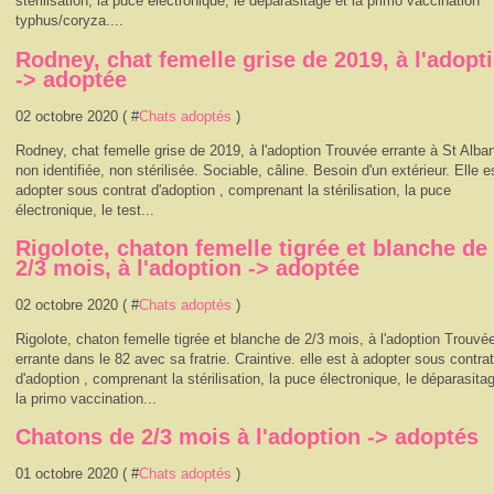
stérilisation, la puce électronique, le déparasitage et la primo vaccination
typhus/coryza....
Rodney, chat femelle grise de 2019, à l'adopt
-> adoptée
02 octobre 2020 ( #
Chats adoptés
)
Rodney, chat femelle grise de 2019, à l'adoption Trouvée errante à St Alba
non identifiée, non stérilisée. Sociable, câline. Besoin d'un extérieur. Elle e
adopter sous contrat d'adoption , comprenant la stérilisation, la puce
électronique, le test...
Rigolote, chaton femelle tigrée et blanche de
2/3 mois, à l'adoption -> adoptée
02 octobre 2020 ( #
Chats adoptés
)
Rigolote, chaton femelle tigrée et blanche de 2/3 mois, à l'adoption Trouvé
errante dans le 82 avec sa fratrie. Craintive. elle est à adopter sous contrat
d'adoption , comprenant la stérilisation, la puce électronique, le déparasita
la primo vaccination...
Chatons de 2/3 mois à l'adoption -> adoptés
01 octobre 2020 ( #
Chats adoptés
)