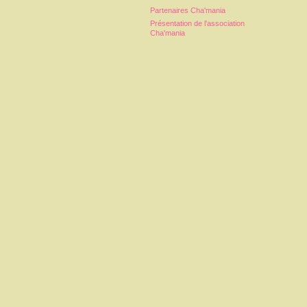
Partenaires Cha'mania
Présentation de l'association
Cha'mania