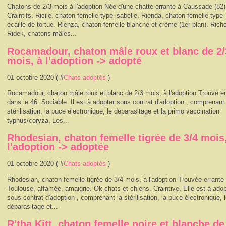
Chatons de 2/3 mois à l'adoption Née d'une chatte errante à Caussade (82)
Craintifs. Ricile, chaton femelle type isabelle. Rienda, chaton femelle type
écaille de tortue. Rienza, chaton femelle blanche et crème (1er plan). Rich
Ridek, chatons mâles...
Rocamadour, chaton mâle roux et blanc de 2/
mois, à l'adoption -> adopté
01 octobre 2020 ( #
Chats adoptés
)
Rocamadour, chaton mâle roux et blanc de 2/3 mois, à l'adoption Trouvé er
dans le 46. Sociable. Il est à adopter sous contrat d'adoption , comprenant 
stérilisation, la puce électronique, le déparasitage et la primo vaccination
typhus/coryza. Les...
Rhodesian, chaton femelle tigrée de 3/4 mois
l'adoption -> adoptée
01 octobre 2020 ( #
Chats adoptés
)
Rhodesian, chaton femelle tigrée de 3/4 mois, à l'adoption Trouvée errante
Toulouse, affamée, amaigrie. Ok chats et chiens. Craintive. Elle est à adop
sous contrat d'adoption , comprenant la stérilisation, la puce électronique, 
déparasitage et...
R'tha Kitt, chaton femelle noire et blanche de