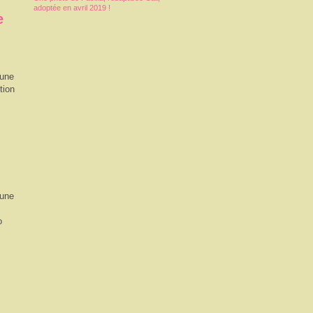
adoptée en avril 2019 !
e
'une
tion
'une
o