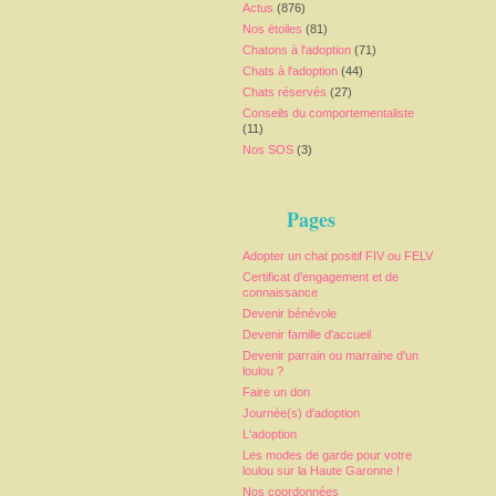
Actus
(876)
Nos étoiles
(81)
Chatons à l'adoption
(71)
Chats à l'adoption
(44)
Chats réservés
(27)
Conseils du comportementaliste
(11)
Nos SOS
(3)
Pages
Adopter un chat positif FIV ou FELV
Certificat d'engagement et de
connaissance
Devenir bénévole
Devenir famille d'accueil
Devenir parrain ou marraine d'un
loulou ?
Faire un don
Journée(s) d'adoption
L'adoption
Les modes de garde pour votre
loulou sur la Haute Garonne !
Nos coordonnées