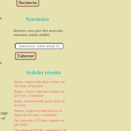
Recherche
Newsletter
a
Abonnez-vous pour être averti des
nouveaux articles publiés.
E
m
a
i
l
ée
Articles récents
Boran, chaton mâle tigré et blanc de
2/3 mois, à l'adoption
Badan, chaton mâle gris et blanc de
2/3 mois, à l'adoption
Baely, chaton femelle tigrée grise de
2/3 mois
Belwen, chaton femelle blanche et
 cage
tigrée de 2/3 mois, à l'adoption
 et
Des nouvelles d'Orlane, adoptée en
juin 2018 !
Une photo de Pacifia, rebaptisée Cali,