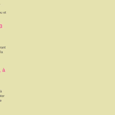
.
ou et
3
rant
la
, à
 à
ter
le