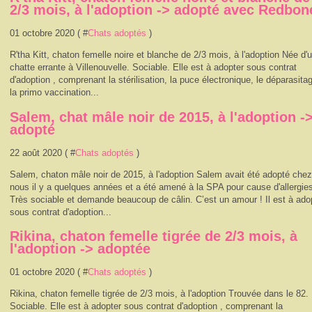
2/3 mois, à l'adoption -> adopté avec Redbon
01 octobre 2020 ( #
Chats adoptés
)
R'tha Kitt, chaton femelle noire et blanche de 2/3 mois, à l'adoption Née d'
chatte errante à Villenouvelle. Sociable. Elle est à adopter sous contrat
d'adoption , comprenant la stérilisation, la puce électronique, le déparasita
la primo vaccination...
Salem, chat mâle noir de 2015, à l'adoption -
adopté
22 août 2020 ( #
Chats adoptés
)
Salem, chaton mâle noir de 2015, à l'adoption Salem avait été adopté chez
nous il y a quelques années et a été amené à la SPA pour cause d'allergies
Très sociable et demande beaucoup de câlin. C’est un amour ! Il est à ado
sous contrat d'adoption...
Rikina, chaton femelle tigrée de 2/3 mois, à
l'adoption -> adoptée
01 octobre 2020 ( #
Chats adoptés
)
Rikina, chaton femelle tigrée de 2/3 mois, à l'adoption Trouvée dans le 82.
Sociable. Elle est à adopter sous contrat d'adoption , comprenant la