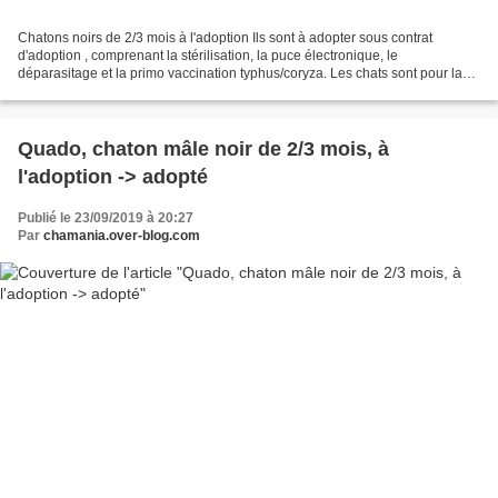
Chatons noirs de 2/3 mois à l'adoption Ils sont à adopter sous contrat
d'adoption , comprenant la stérilisation, la puce électronique, le
déparasitage et la primo vaccination typhus/coryza. Les chats sont pour la
plupart répartis dans des familles d'accueils....
Quado, chaton mâle noir de 2/3 mois, à
l'adoption -> adopté
Publié le 23/09/2019 à 20:27
Par
chamania.over-blog.com