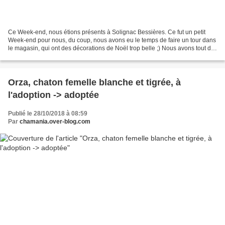
Ce Week-end, nous étions présents à Solignac Bessières. Ce fut un petit
Week-end pour nous, du coup, nous avons eu le temps de faire un tour dans
le magasin, qui ont des décorations de Noël trop belle ;) Nous avons tout de
même vu partir vers leurs nouvelles...
Orza, chaton femelle blanche et tigrée, à
l'adoption -> adoptée
Publié le 28/10/2018 à 08:59
Par
chamania.over-blog.com