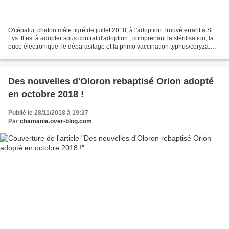
O'cépalui, chaton mâle tigré de juillet 2018, à l'adoption Trouvé errant à St
Lys. Il est à adopter sous contrat d'adoption , comprenant la stérilisation, la
puce électronique, le déparasitage et la primo vaccination typhus/coryza.
Les chats sont pour...
Des nouvelles d'Oloron rebaptisé Orion adopté
en octobre 2018 !
Publié le 28/11/2018 à 19:27
Par
chamania.over-blog.com