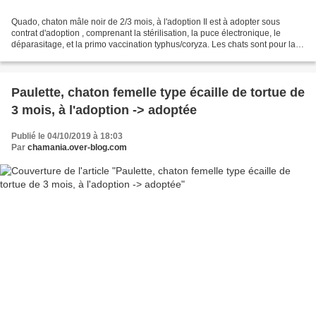
Quado, chaton mâle noir de 2/3 mois, à l'adoption Il est à adopter sous
contrat d'adoption , comprenant la stérilisation, la puce électronique, le
déparasitage, et la primo vaccination typhus/coryza. Les chats sont pour la
plupart répartis dans des familles...
Paulette, chaton femelle type écaille de tortue de
3 mois, à l'adoption -> adoptée
Publié le 04/10/2019 à 18:03
Par
chamania.over-blog.com