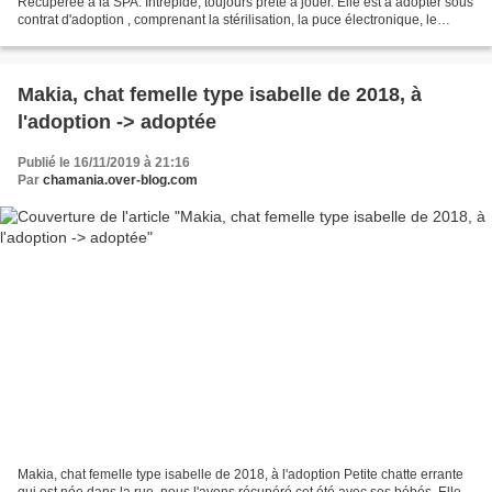
Récupérée à la SPA. Intrépide, toujours prête à jouer. Elle est à adopter sous
contrat d'adoption , comprenant la stérilisation, la puce électronique, le
déparasitage et la primo...
Makia, chat femelle type isabelle de 2018, à
l'adoption -> adoptée
Publié le 16/11/2019 à 21:16
Par
chamania.over-blog.com
Makia, chat femelle type isabelle de 2018, à l'adoption Petite chatte errante
qui est née dans la rue, nous l'avons récupéré cet été avec ses bébés. Elle