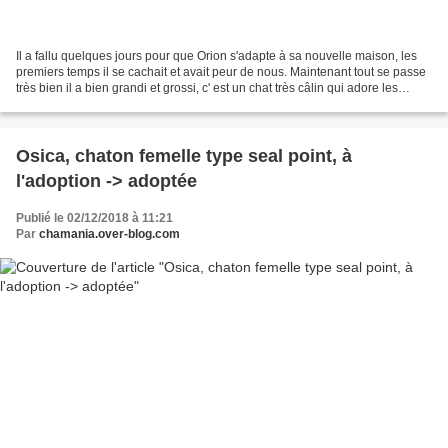
Il a fallu quelques jours pour que Orion s'adapte à sa nouvelle maison, les
premiers temps il se cachait et avait peur de nous. Maintenant tout se passe
très bien il a bien grandi et grossi, c' est un chat très câlin qui adore les
caresses et quand il...
Osica, chaton femelle type seal point, à
l'adoption -> adoptée
Publié le 02/12/2018 à 11:21
Par
chamania.over-blog.com