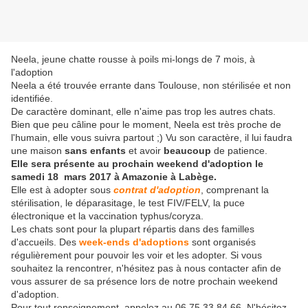
Neela, jeune chatte rousse à poils mi-longs de 7 mois, à
l'adoption
Neela a été trouvée errante dans Toulouse, non stérilisée et non
identifiée.
De caractère dominant, elle n'aime pas trop les autres chats.
Bien que peu câline pour le moment, Neela est très proche de
l'humain, elle vous suivra partout ;) Vu son caractère, il lui faudra
une maison
sans enfants
et avoir
beaucoup
de patience.
Elle sera présente au prochain weekend d'adoption le
samedi 18 mars 2017 à Amazonie à Labège.
Elle est à adopter sous
contrat d'adoption
, comprenant la
stérilisation, le déparasitage, le test FIV/FELV, la puce
électronique et la vaccination typhus/coryza.
Les chats sont pour la plupart répartis dans des familles
d'accueils. Des
week-ends d'adoptions
sont organisés
régulièrement pour pouvoir les voir et les adopter. Si vous
souhaitez la rencontrer, n'hésitez pas à nous contacter afin de
vous assurer de sa présence lors de notre prochain weekend
d'adoption.
Pour tout renseignement, appelez au 06.75.33.84.66. N'hésitez