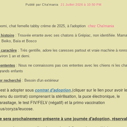
Publié par
Cha'mania
21 Juillet 2026 à 10:50 PM
oomi, chat femelle tabby crème de 2025, à l'adoption
chez Cha'mania
histoire
: Trouvée errante avec ses chatons à Grépiac, non identifiée. Mam
, Beiko, Baïa et Bosco
 caractère
:
Très gentille, adore les caresses partout et vraie machine à ronr
viron 1 an et demi.
 ententes
:
Nous ne connaissons pas ces ententes avec les chiens ni les cha
rands enfants
er recherché
: Besoin d'un extérieur
 est à adopter sous
contrat d'adoption
,(cliquer sur le lien pour avoir l
enu du contrat) comprenant la stérilisation, la puce électronique, le
rasitage, le test FIV/FELV (négatif) et la primo vaccination
hus/coryza/leucose.
le sera prochainement présente à une journée d'adoption, réserva