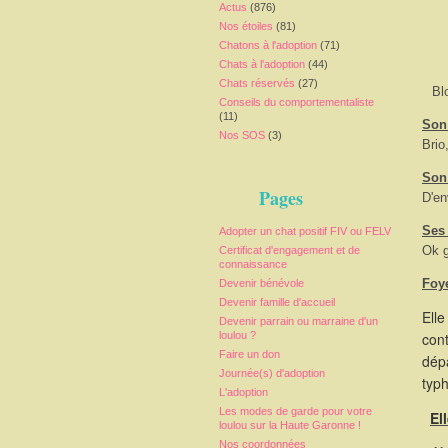
Actus
(876)
Nos étoiles
(81)
Chatons à l'adoption
(71)
Chats à l'adoption
(44)
Chats réservés
(27)
Bl
Conseils du comportementaliste
(11)
Son 
Nos SOS
(3)
Brio
Son
Pages
D'en
Ses
Adopter un chat positif FIV ou FELV
Ok g
Certificat d'engagement et de
connaissance
Foy
Devenir bénévole
Devenir famille d'accueil
Elle
Devenir parrain ou marraine d'un
loulou ?
cont
Faire un don
dépa
Journée(s) d'adoption
typ
L'adoption
Les modes de garde pour votre
El
loulou sur la Haute Garonne !
Nos coordonnées