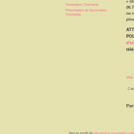
« U
Partenaires Cha'mania
06.7
Présentation de l'association
ne 
Cha'mania
plus
ATT
POU
d'e
tél
Voir
Cat
Par
Voir le profil de
chamania.over-blog.co