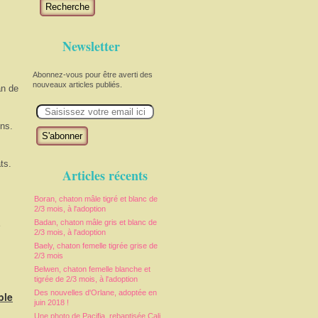
Recherche
Newsletter
Abonnez-vous pour être averti des
nouveaux articles publiés.
an de
E
m
a
ons.
i
l
ts.
Articles récents
Boran, chaton mâle tigré et blanc de
2/3 mois, à l'adoption
e
Badan, chaton mâle gris et blanc de
2/3 mois, à l'adoption
Baely, chaton femelle tigrée grise de
2/3 mois
Belwen, chaton femelle blanche et
tigrée de 2/3 mois, à l'adoption
Des nouvelles d'Orlane, adoptée en
ble
juin 2018 !
Une photo de Pacifia, rebaptisée Cali,