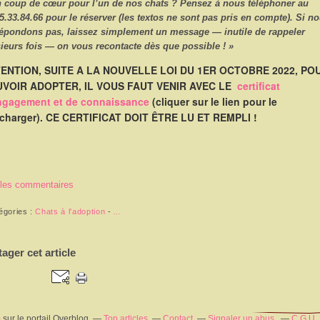
n coup de cœur pour l’un de nos chats ? Pensez à nous
téléphoner
au
5.33.84.66
pour le réserver (les textos ne sont pas pris en compte). Si n
répondons pas, laissez simplement un message — inutile de rappeler
ieurs fois — on vous recontacte dès que possible ! »
ENTION, SUITE A LA NOUVELLE LOI DU 1ER OCTOBRE 2022, PO
VOIR ADOPTER, IL VOUS FAUT VENIR AVEC LE
certificat
ngagement et de connaissance
(cliquer sur le lien pour le
écharger). CE CERTIFICAT DOIT ÊTRE LU ET REMPLI !
 les commentaires
égories :
Chats à l'adoption
-
…
tager cet article
m
sur le portail Overblog
Top articles
Contact
Signaler un abus
C.G.U.