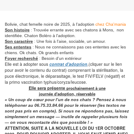
Bolivie, chat femelle noire de 2025, à l'adoption
chez Cha'mania
Son histoire
: Trouvée errante avec ses chatons à Mons, non
identifiée. Chaton Boléro à l'adoption.
Son caractère
: Une fois à l'aise, sociable, un amour.
Ses ententes
:
Nous ne connaissons pas ces ententes avec les
chiens. Ok chats. Ok grands enfants
Foyer recherché
: Besoin d'un extérieur
Elle est à adopter sous
contrat d'adoption
,(cliquer sur le lien
pour avoir le contenu du contrat) comprenant la stérilisation, la
puce électronique, le déparasitage, le test FIV/FELV (négatif) et
la primo vaccination typhus/coryza/leucose.
Elle sera présente
prochainement à une
journée d'adoption,
réservable
« Un coup de cœur pour l’un de nos chats ? Pensez à nous
téléphoner
au
06.75.33.84.66
pour le réserver (les textos ne
sont pas pris en compte). Si nous ne répondons pas, laissez
simplement un message — inutile de rappeler plusieurs fois
— on vous recontacte dès que possible ! »
ATTENTION, SUITE A LA NOUVELLE LOI DU 1ER OCTOBRE