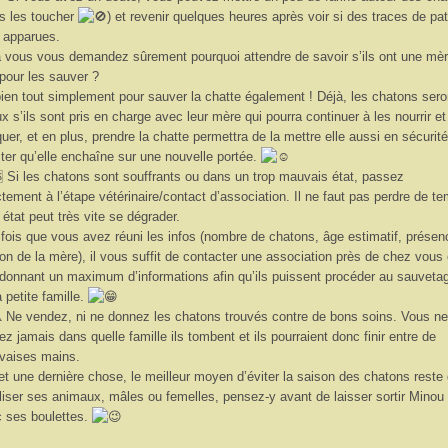
s les toucher
) et revenir quelques heures après voir si des traces de pa
 apparues.
à vous vous demandez sûrement pourquoi attendre de savoir s’ils ont une mè
pour les sauver ?
ien tout simplement pour sauver la chatte également ! Déjà, les chatons sero
x s’ils sont pris en charge avec leur mère qui pourra continuer à les nourrir et
uer, et en plus, prendre la chatte permettra de la mettre elle aussi en sécurité
iter qu’elle enchaîne sur une nouvelle portée.
Si les chatons sont souffrants ou dans un trop mauvais état, passez
ctement à l’étape vétérinaire/contact d’association. Il ne faut pas perdre de t
 état peut très vite se dégrader.
fois que vous avez réuni les infos (nombre de chatons, âge estimatif, présen
on de la mère), il vous suffit de contacter une association près de chez vous
 donnant un maximum d’informations afin qu’ils puissent procéder au sauveta
a petite famille.
Ne vendez, ni ne donnez les chatons trouvés contre de bons soins. Vous ne
ez jamais dans quelle famille ils tombent et ils pourraient donc finir entre de
vaises mains.
et une dernière chose, le meilleur moyen d’éviter la saison des chatons reste
iliser ses animaux, mâles ou femelles, pensez-y avant de laisser sortir Minou
 ses boulettes.