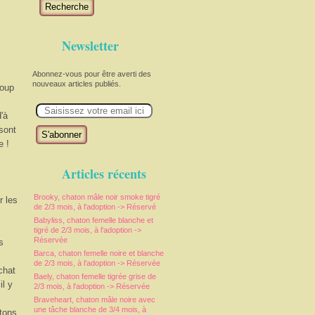
Recherche
Newsletter
Abonnez-vous pour être averti des
nouveaux articles publiés.
coup
E
m
'à
a
 sont
i
l
e !
Articles récents
Brooky, chaton mâle noir smoke tigré
r les
de 2/3 mois, à l'adoption -> Réservé
Babyliss, chaton femelle blanche et
tigré de 2/3 mois, à l'adoption ->
Réservée
s
Barca, chaton femelle noire et blanche
de 2/3 mois, à l'adoption -> Réservée
chat
Baely, chaton femelle tigrée grise de
il y
2/3 mois, à l'adoption -> Réservée
Braveheart, chaton mâle noire avec
une tâche blanche de 3/4 mois, à
tons