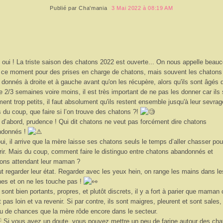
Publié par
Cha'mania
3 Mai 2022 à 08:19 AM
 oui ! La triste saison des chatons 2022 est ouverte... On nous appelle beau
 ce moment pour des prises en charge de chatons, mais souvent les chatons
 donnés à droite et à gauche avant qu'on les récupère, alors qu'ils sont âgés d
e 2/3 semaines voire moins, il est très important de ne pas les donner car ils
ment trop petits, il faut absolument qu'ils restent ensemble jusqu'à leur sevrag
 du coup, que faire si l’on trouve des chatons ?!
 d’abord, prudence ! Qui dit chatons ne veut pas forcément dire chatons
ndonnés !
ui, il arrive que la mère laisse ses chatons seuls le temps d’aller chasser pou
rir. Mais du coup, comment faire le distinguo entre chatons abandonnés et
ons attendant leur maman ?
aut regarder leur état. Regarder avec les yeux hein, on range les mains dans le
es et on ne les touche pas !
s sont bien portants, propres, et plutôt discrets, il y a fort à parier que maman 
t pas loin et va revenir. Si par contre, ils sont maigres, pleurent et sont sales, 
u de chances que la mère rôde encore dans le secteur.
Si vous avez un doute, vous pouvez mettre un peu de farine autour des cha