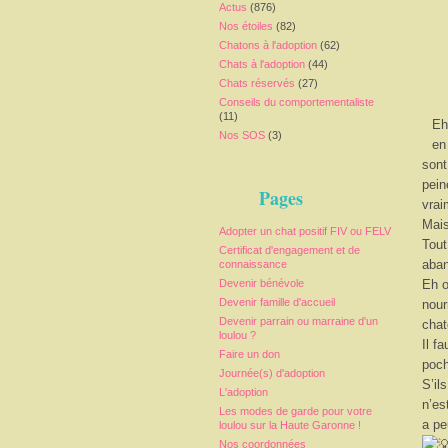
Actus
(876)
Nos étoiles
(82)
Chatons à l'adoption
(62)
Chats à l'adoption
(44)
Chats réservés
(27)
Conseils du comportementaliste
(11)
Eh
Nos SOS
(3)
en
sont
pein
Pages
vrai
Mais
Adopter un chat positif FIV ou FELV
Tout
Certificat d'engagement et de
aba
connaissance
Devenir bénévole
Eh o
Devenir famille d'accueil
nour
Devenir parrain ou marraine d'un
chat
loulou ?
Il f
Faire un don
poch
Journée(s) d'adoption
S’il
L'adoption
n’es
Les modes de garde pour votre
a pe
loulou sur la Haute Garonne !
Nos coordonnées