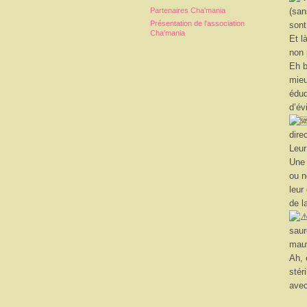
Partenaires Cha'mania
(san
Présentation de l'association
sont
Cha'mania
Et l
non 
Eh b
mieu
éduq
d’év
dire
Leur
Une 
ou n
leur
de l
saur
mau
Ah, 
stér
avec