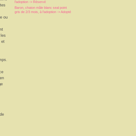
l'adoption -> Réservé
ttes
Baron, chaton mâle blanc seal point
gris de 2/3 mois, à l'adoption -> Adopté
re ou
nt
 les
 et
emps.
ce
 en
ge
 de