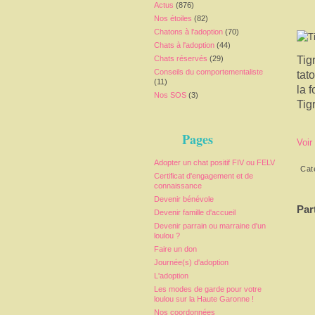
Actus
(876)
Nos étoiles
(82)
Chatons à l'adoption
(70)
Chats à l'adoption
(44)
Chats réservés
(29)
Tig
Conseils du comportementaliste
tat
(11)
la 
Nos SOS
(3)
Tig
Pages
Voir
Adopter un chat positif FIV ou FELV
Cat
Certificat d'engagement et de
connaissance
Devenir bénévole
Par
Devenir famille d'accueil
Devenir parrain ou marraine d'un
loulou ?
Faire un don
Journée(s) d'adoption
L'adoption
Les modes de garde pour votre
loulou sur la Haute Garonne !
Nos coordonnées