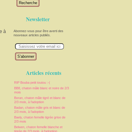
Recherche
Newsletter
e à
Abonnez-vous pour être averti des
nouveaux articles publiés.
E
m
a
i
l
Articles récents
RIP Bouba petit toutou :-(
BB8, chaton mâle blanc et noire de 2/3
mois
Boran, chaton mâle tigré et blanc de
2/3 mois, à l'adoption
Badan, chaton mâle gris et blanc de
2/3 mois, à l'adoption
Baely, chaton femelle tigrée grise de
2/3 mois
Belwen, chaton femelle blanche et
tigrée de 2/3 mois, à l'adoption