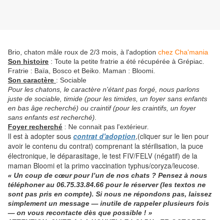
Brio, chaton mâle roux de 2/3 mois, à l'adoption
chez Cha'mania
Son histoire
: Toute la petite fratrie a été récupérée à Grépiac.
Fratrie : Baïa, Bosco et Beiko. Maman : Bloomi.
Son caractère
: Sociable
Pour les chatons, le caractère n'étant pas forgé, nous parlons
juste de sociable, timide (pour les timides, un foyer sans enfants
en bas âge recherché) ou craintif (pour les craintifs, un foyer
sans enfants est recherché).
Foyer recherché
: Ne connait pas l'extérieur.
Il est à adopter sous
contrat d'adoption
,(cliquer sur le lien pour
avoir le contenu du contrat) comprenant la stérilisation, la puce
électronique, le déparasitage, le test FIV/FELV (négatif) de la
maman Bloomi et la primo vaccination typhus/coryza/leucose.
« Un coup de cœur pour l’un de nos chats ? Pensez à nous
téléphoner
au
06.75.33.84.66
pour le réserver (les textos ne
sont pas pris en compte). Si nous ne répondons pas, laissez
simplement un message — inutile de rappeler plusieurs fois
— on vous recontacte dès que possible ! »