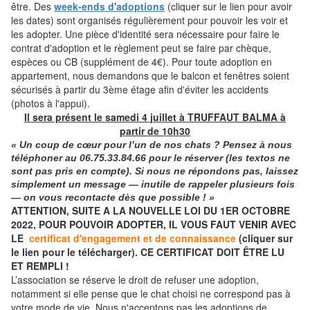
être. Des
week-ends d'adoptions
(cliquer sur le lien pour avoir
les dates) sont organisés régulièrement pour pouvoir les voir et
les adopter. Une pièce d'identité sera nécessaire pour faire le
contrat d'adoption et le règlement peut se faire par chèque,
espèces ou CB (supplément de 4€). Pour toute adoption en
appartement, nous demandons que le balcon et fenêtres soient
sécurisés à partir du 3ème étage afin d'éviter les accidents
(photos à l'appui).
Il sera présent le samedi 4 juillet à TRUFFAUT BALMA à
partir de 10h30
« Un coup de cœur pour l’un de nos chats ? Pensez à nous
téléphoner
au
06.75.33.84.66
pour le réserver (les textos ne
sont pas pris en compte). Si nous ne répondons pas, laissez
simplement un message — inutile de rappeler plusieurs fois
— on vous recontacte dès que possible ! »
ATTENTION, SUITE A LA NOUVELLE LOI DU 1ER OCTOBRE
2022, POUR POUVOIR ADOPTER, IL VOUS FAUT VENIR AVEC
LE
certificat d'engagement et de connaissance
(cliquer sur
le lien pour le télécharger). CE CERTIFICAT DOIT ÊTRE LU
ET REMPLI !
L’association se réserve le droit de refuser une adoption,
notamment si elle pense que le chat choisi ne correspond pas à
votre mode de vie. Nous n'acceptons pas les adoptions de