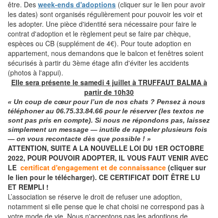
être. Des
week-ends d'adoptions
(cliquer sur le lien pour avoir
les dates) sont organisés régulièrement pour pouvoir les voir et
les adopter. Une pièce d'identité sera nécessaire pour faire le
contrat d'adoption et le règlement peut se faire par chèque,
espèces ou CB (supplément de 4€). Pour toute adoption en
appartement, nous demandons que le balcon et fenêtres soient
sécurisés à partir du 3ème étage afin d'éviter les accidents
(photos à l'appui).
Elle sera présente le samedi 4 juillet à TRUFFAUT BALMA à
partir de 10h30
« Un coup de cœur pour l’un de nos chats ? Pensez à nous
téléphoner
au
06.75.33.84.66
pour le réserver (les textos ne
sont pas pris en compte). Si nous ne répondons pas, laissez
simplement un message — inutile de rappeler plusieurs fois
— on vous recontacte dès que possible ! »
ATTENTION, SUITE A LA NOUVELLE LOI DU 1ER OCTOBRE
2022, POUR POUVOIR ADOPTER, IL VOUS FAUT VENIR AVEC
LE
certificat d'engagement et de connaissance
(cliquer sur
le lien pour le télécharger). CE CERTIFICAT DOIT ÊTRE LU
ET REMPLI !
L’association se réserve le droit de refuser une adoption,
notamment si elle pense que le chat choisi ne correspond pas à
votre mode de vie. Nous n'acceptons pas les adoptions de