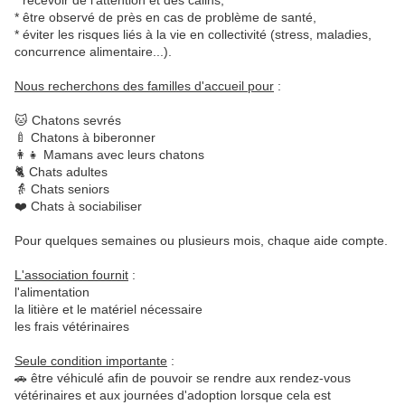
*
recevoir de l'attention et des câlins,
*
être observé de près en cas de problème de santé,
*
éviter les risques liés à la vie en collectivité (stress, maladies, 
concurrence alimentaire...).
Nous recherchons des familles d'accueil pour
 :
🐱
 Chatons sevrés
🍼
 Chatons à biberonner
👩‍👧
 Mamans avec leurs chatons
🐈
 Chats adultes
👵
 Chats seniors
❤️
 Chats à sociabiliser
Pour quelques semaines ou plusieurs mois, chaque aide compte.
L'association fournit
 :
l'alimentation
la litière et le matériel nécessaire
les frais vétérinaires
Seule condition importante
 :
🚗
 être véhiculé afin de pouvoir se rendre aux rendez-vous 
vétérinaires et aux journées d'adoption lorsque cela est 