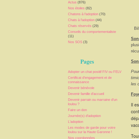
Actus
(876)
Nos étoiles
(82)
Chatons à l'adoption
(70)
Chats à l'adoption
(44)
Chats réservés
(29)
Bi
Conseils du comportementaliste
(11)
Son 
Nos SOS
(3)
plus
récu
Pages
Son
Pour
Adopter un chat positif FIV ou FELV
timi
Certificat d'engagement et de
connaissance
les 
Devenir bénévole
Devenir famille d'accueil
Foy
Devenir parrain ou marraine d'un
Il e
loulou ?
Faire un don
cont
Journée(s) d'adoption
dépa
L'adoption
vacc
Les modes de garde pour votre
loulou sur la Haute Garonne !
Tous
Nos coordonnées