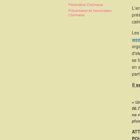
Partenaires Cha'mania
L'a
Présentation de l'association
pré
Cha'mania
calm
Les 
wee
orga
d'id
se 
en 
part
Il 
« U
06.7
ne 
plus
ATT
POU