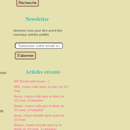
Recherche
Newsletter
Abonnez-vous pour être averti des
nouveaux articles publiés.
E
m
a
i
l
Articles récents
pour
RIP Bouba petit toutou :-(
BB8, chaton mâle blanc et noire de 2/3
mois
Boran, chaton mâle tigré et blanc de
2/3 mois, à l'adoption
Badan, chaton mâle gris et blanc de
mo
2/3 mois, à l'adoption
Baely, chaton femelle tigrée grise de
2/3 mois
Belwen, chaton femelle blanche et
tigrée de 2/3 mois, à l'adoption