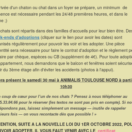
rrivée d'un chaton ou chat dans un foyer se prépare, un minimum de
sence est nécessaire pendant les 24/48 premières heures, et dans le
e ;)
chats sont répartis dans des familles d'accueils pour leur bien être. De
k-ends d'adoptions
(cliquer sur le lien pour avoir les dates) sont
nisés régulièrement pour pouvoir les voir et les adopter. Une pièce
entité sera nécessaire pour faire le contrat d'adoption et le règlement p
faire par chèque, espèces ou CB (supplément de 4€). Pour toute adopt
appartement, nous demandons que le balcon et fenêtres soient sécuris
ir du 3ème étage afin d'éviter les accidents (photos à l'appui).
sera présent le samedi 30 mai à ANIMALIS TOULOUSE NORD à parti
10h30
n coup de cœur pour l’un de nos chats ? Pensez à nous
téléphoner
au
5.33.84.66
pour le réserver (les textos ne sont pas pris en compte). Si n
répondons pas, laissez simplement un message — inutile de rappeler
ieurs fois — on vous recontacte dès que possible ! »
ENTION, SUITE A LA NOUVELLE LOI DU 1ER OCTOBRE 2022, PO
VOIR ADOPTER, IL VOUS FAUT VENIR AVEC LE
certificat