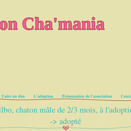
ion Cha'mania
Faire un don
L'adoption
Présentation de l'association
Conta
lbo, chaton mâle de 2/3 mois, à l'adopt
-> adopté