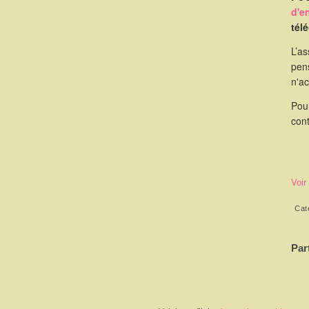
d'e
tél
L’as
pen
n'a
Pou
cont
Voir
Cat
Par