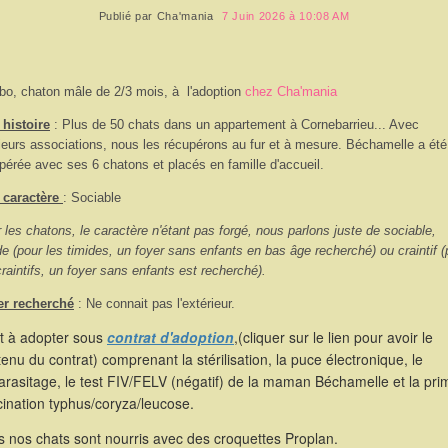
Publié par
Cha'mania
7 Juin 2026 à 10:08 AM
lbo, chaton mâle de 2/3 mois, à l'adoption
chez Cha'mania
histoire
: Plus de 50 chats dans un appartement à Cornebarrieu... Avec
ieurs associations, nous les récupérons au fur et à mesure. Béchamelle a été
pérée avec ses 6 chatons et placés en famille d'accueil.
 caractère
: Sociable
 les chatons, le caractère n'étant pas forgé, nous parlons juste de sociable,
de (pour les timides, un foyer sans enfants en bas âge recherché) ou craintif (
craintifs, un foyer sans enfants est recherché).
er recherché
: Ne connait pas l'extérieur.
st à adopter sous
contrat d'adoption
,(cliquer sur le lien pour avoir le
enu du contrat) comprenant la stérilisation, la puce électronique, le
rasitage, le test FIV/FELV (négatif) de la maman Béchamelle et la pri
ination typhus/coryza/leucose.
 nos chats sont nourris avec des croquettes Proplan.