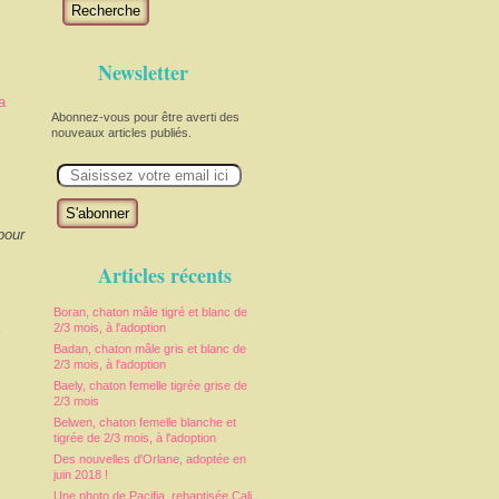
Recherche
Newsletter
a
Abonnez-vous pour être averti des
nouveaux articles publiés.
E
m
a
i
l
pour
Articles récents
Boran, chaton mâle tigré et blanc de
e
2/3 mois, à l'adoption
Badan, chaton mâle gris et blanc de
2/3 mois, à l'adoption
Baely, chaton femelle tigrée grise de
2/3 mois
Belwen, chaton femelle blanche et
tigrée de 2/3 mois, à l'adoption
Des nouvelles d'Orlane, adoptée en
juin 2018 !
Une photo de Pacifia, rebaptisée Cali,