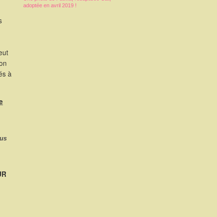
adoptée en avril 2019 !
s
eut
ion
és à
e
ous
UR