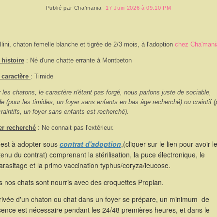
Publié par
Cha'mania
17 Juin 2026 à 09:10 PM
llini, chaton femelle blanche et tigrée de 2/3 mois, à l'adoption
chez Cha'mani
histoire
: Né d'une chatte errante à Montbeton
 caractère
: Timide
 les chatons, le caractère n'étant pas forgé, nous parlons juste de sociable,
de (pour les timides, un foyer sans enfants en bas âge recherché) ou craintif (
craintifs, un foyer sans enfants est recherché).
er recherché
: Ne connait pas l'extérieur.
 est à adopter sous
contrat d'adoption
,(cliquer sur le lien pour avoir l
enu du contrat) comprenant la stérilisation, la puce électronique, le
rasitage et la primo vaccination typhus/coryza/leucose.
 nos chats sont nourris avec des croquettes Proplan.
rrivée d'un chaton ou chat dans un foyer se prépare, un minimum de
sence est nécessaire pendant les 24/48 premières heures, et dans le