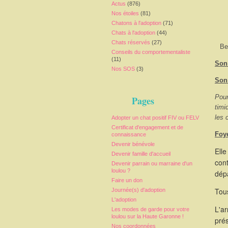
Actus
(876)
Nos étoiles
(81)
Chatons à l'adoption
(71)
Chats à l'adoption
(44)
Chats réservés
(27)
Be
Conseils du comportementaliste
(11)
Son 
Nos SOS
(3)
Son
Pour
Pages
timi
les 
Adopter un chat positif FIV ou FELV
Certificat d'engagement et de
Foy
connaissance
Devenir bénévole
Elle
Devenir famille d'accueil
cont
Devenir parrain ou marraine d'un
loulou ?
dépa
Faire un don
Tous
Journée(s) d'adoption
L'adoption
L'a
Les modes de garde pour votre
loulou sur la Haute Garonne !
pré
Nos coordonnées