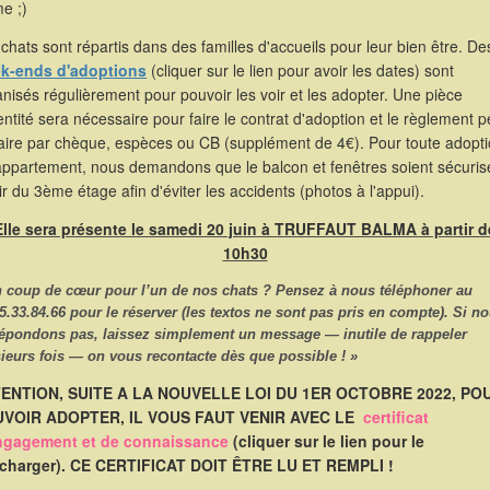
e ;)
chats sont répartis dans des familles d'accueils pour leur bien être. De
k-ends d'adoptions
(cliquer sur le lien pour avoir les dates) sont
nisés régulièrement pour pouvoir les voir et les adopter. Une pièce
entité sera nécessaire pour faire le contrat d'adoption et le règlement p
faire par chèque, espèces ou CB (supplément de 4€). Pour toute adopt
appartement, nous demandons que le balcon et fenêtres soient sécuris
ir du 3ème étage afin d'éviter les accidents (photos à l'appui).
Elle sera présente le samedi 20 juin à TRUFFAUT BALMA à partir d
10h30
n coup de cœur pour l’un de nos chats ? Pensez à nous
téléphoner
au
5.33.84.66
pour le réserver (les textos ne sont pas pris en compte). Si n
répondons pas, laissez simplement un message — inutile de rappeler
ieurs fois — on vous recontacte dès que possible ! »
ENTION, SUITE A LA NOUVELLE LOI DU 1ER OCTOBRE 2022, PO
VOIR ADOPTER, IL VOUS FAUT VENIR AVEC LE
certificat
ngagement et de connaissance
(cliquer sur le lien pour le
écharger). CE CERTIFICAT DOIT ÊTRE LU ET REMPLI !