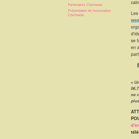
calm
Partenaires Cha'mania
Présentation de l'association
Les 
Cha'mania
wee
orga
d'id
se 
en 
part
« U
06.7
ne 
plus
ATT
POU
d'e
tél