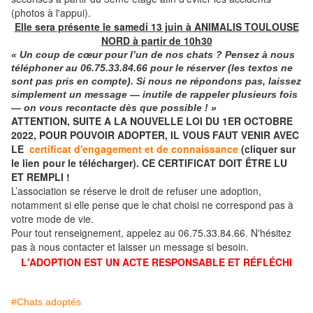
(photos à l'appui).
Elle sera présente le samedi 13 juin à ANIMALIS TOULOUSE
NORD à partir de 10h30
« Un coup de cœur pour l’un de nos chats ? Pensez à nous
téléphoner
au
06.75.33.84.66
pour le réserver (les textos ne
sont pas pris en compte). Si nous ne répondons pas, laissez
simplement un message — inutile de rappeler plusieurs fois
— on vous recontacte dès que possible ! »
ATTENTION, SUITE A LA NOUVELLE LOI DU 1ER OCTOBRE
2022, POUR POUVOIR ADOPTER, IL VOUS FAUT VENIR AVEC
LE
certificat d'engagement et de connaissance
(cliquer sur
le lien pour le télécharger). CE CERTIFICAT DOIT ÊTRE LU
ET REMPLI !
L’association se réserve le droit de refuser une adoption,
notamment si elle pense que le chat choisi ne correspond pas à
votre mode de vie.
Pour tout renseignement, appelez au 06.75.33.84.66. N'hésitez
pas à nous contacter et laisser un message si besoin.
L'ADOPTION EST UN ACTE RESPONSABLE ET RÉFLÉCHI
#Chats adoptés