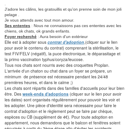
.
J'adore les câlins, les gratouillis et qu'on prenne soin de mon joli
pelage .
Je vous attends avec tout mon amour.
Ses ententes
:
Nous ne connaissons pas ces ententes avec les
chiens, ok chats, ok grands enfants.
Foyer recherché
: Aura besoin d'un extérieur
Elle est à adopter sous
contrat d'adoption
,(cliquer sur le lien
pour avoir le contenu du contrat) comprenant la stérilisation, le
test FIV/FELV (négatif), la puce électronique, le déparasitage et
la primo vaccination typhus/coryza/leucose.
Tous nos chats sont nourris avec des croquettes Proplan.
L'arrivée d'un chaton ou chat dans un foyer se prépare, un
minimum de présence est nécessaire pendant les 24/48
premières heures, et dans le calme ;)
Les chats sont répartis dans des familles d'accueils pour leur bien
être. Des
week-ends d'adoptions
(cliquer sur le lien pour avoir
les dates) sont organisés régulièrement pour pouvoir les voir et
les adopter. Une pièce d'identité sera nécessaire pour faire le
contrat d'adoption et le règlement peut se faire par chèque,
espèces ou CB (supplément de 4€). Pour toute adoption en
appartement, nous demandons que le balcon et fenêtres soient
sécurisés à partir du 3ème étage afin d'éviter les accidents