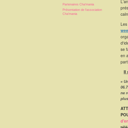
L'a
Partenaires Cha'mania
pré
Présentation de l'association
calm
Cha'mania
Les 
wee
orga
d'id
se 
en 
part
Il
« U
06.7
ne 
plus
ATT
POU
d'e
tél