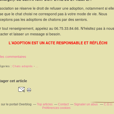
sociation se réserve le droit de refuser une adoption, notamment si elle
se que le chat choisi ne correspond pas à votre mode de vie. Nous
cceptons pas les adoptions de chatons par des seniors.
r tout renseignement, appelez au 06.75.33.84.66. N'hésitez pas à nou
acter et laisser un message si besoin.
L'ADOPTION EST UN ACTE RESPONSABLE ET RÉFLÉCHI
 les commentaires
égories :
Chats adoptés
-
…
tager cet article
m
sur le portail Overblog
Top articles
Contact
Signaler un abus
C.G.U.
Préférences cookies