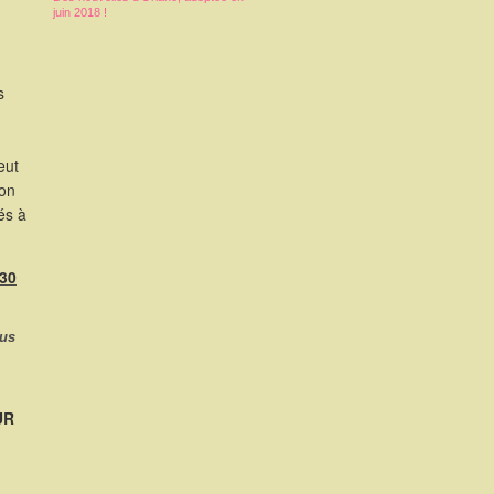
juin 2018 !
s
eut
ion
és à
h30
ous
UR