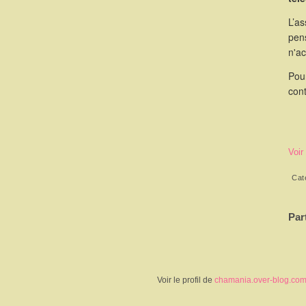
L’as
pen
n'a
Pou
cont
Voir
Cat
Par
Voir le profil de
chamania.over-blog.co