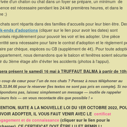
rrivée d'un chaton ou chat dans un foyer se prépare, un minimum de
sence est nécessaire pendant les 24/48 premières heures, et dans le
e ;)
chats sont répartis dans des familles d'accueils pour leur bien être. De
k-ends d'adoptions
(cliquer sur le lien pour avoir les dates) sont
nisés régulièrement pour pouvoir les voir et les adopter. Une pièce
entité sera nécessaire pour faire le contrat d'adoption et le règlement p
faire par chèque, espèces ou CB (supplément de 4€). Pour toute adopt
appartement, nous demandons que le balcon et fenêtres soient sécuris
ir du 3ème étage afin d'éviter les accidents (photos à l'appui).
 sera présent le samedi 16 mai à TRUFFAUT BALMA à partir de 10
n coup de cœur pour l’un de nos chats ? Pensez à nous
téléphoner
au
5.33.84.66
pour le réserver (les textos ne sont pas pris en compte). Si n
répondons pas, laissez simplement un message — inutile de rappeler
ieurs fois — on vous recontacte dès que possible ! »
ENTION, SUITE A LA NOUVELLE LOI DU 1ER OCTOBRE 2022, PO
VOIR ADOPTER, IL VOUS FAUT VENIR AVEC LE
certificat
ngagement et de connaissance
(cliquer sur le lien pour le
écharger). CE CERTIFICAT DOIT ÊTRE LU ET REMPLI !