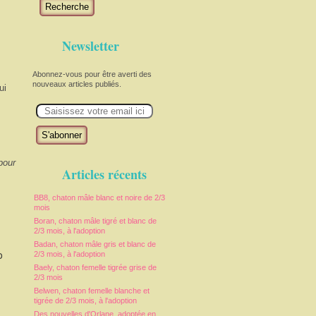
Recherche
Newsletter
Abonnez-vous pour être averti des
nouveaux articles publiés.
ui
E
m
a
i
l
pour
Articles récents
BB8, chaton mâle blanc et noire de 2/3
mois
Boran, chaton mâle tigré et blanc de
2/3 mois, à l'adoption
Badan, chaton mâle gris et blanc de
o
2/3 mois, à l'adoption
Baely, chaton femelle tigrée grise de
2/3 mois
Belwen, chaton femelle blanche et
tigrée de 2/3 mois, à l'adoption
Des nouvelles d'Orlane, adoptée en