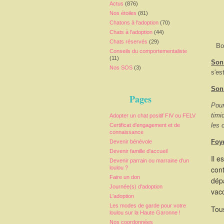
Actus
(876)
Nos étoiles
(81)
Chatons à l'adoption
(70)
Chats à l'adoption
(44)
Chats réservés
(29)
Bo
Conseils du comportementaliste
(11)
Son 
Nos SOS
(3)
s'es
Son
Pages
Pour
timi
Adopter un chat positif FIV ou FELV
les 
Certificat d'engagement et de
connaissance
Foy
Devenir bénévole
Devenir famille d'accueil
Il e
Devenir parrain ou marraine d'un
loulou ?
cont
Faire un don
dépa
Journée(s) d'adoption
vacc
L'adoption
Les modes de garde pour votre
Tous
loulou sur la Haute Garonne !
Nos coordonnées