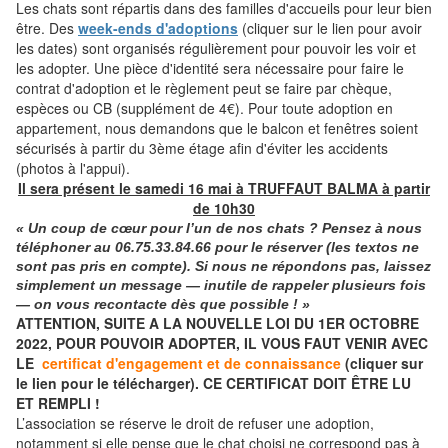
Les chats sont répartis dans des familles d'accueils pour leur bien
être. Des
week-ends d'adoptions
(cliquer sur le lien pour avoir
les dates) sont organisés régulièrement pour pouvoir les voir et
les adopter. Une pièce d'identité sera nécessaire pour faire le
contrat d'adoption et le règlement peut se faire par chèque,
espèces ou CB (supplément de 4€). Pour toute adoption en
appartement, nous demandons que le balcon et fenêtres soient
sécurisés à partir du 3ème étage afin d'éviter les accidents
(photos à l'appui).
Il sera présent le samedi 16 mai à TRUFFAUT BALMA à partir
de 10h30
« Un coup de cœur pour l’un de nos chats ? Pensez à nous
téléphoner
au
06.75.33.84.66
pour le réserver (les textos ne
sont pas pris en compte). Si nous ne répondons pas, laissez
simplement un message — inutile de rappeler plusieurs fois
— on vous recontacte dès que possible ! »
ATTENTION, SUITE A LA NOUVELLE LOI DU 1ER OCTOBRE
2022, POUR POUVOIR ADOPTER, IL VOUS FAUT VENIR AVEC
LE
certificat d'engagement et de connaissance
(cliquer sur
le lien pour le télécharger). CE CERTIFICAT DOIT ÊTRE LU
ET REMPLI !
L’association se réserve le droit de refuser une adoption,
notamment si elle pense que le chat choisi ne correspond pas à