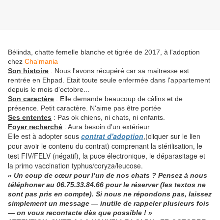
Bélinda, chatte femelle blanche et tigrée de 2017, à l'adoption
chez
Cha'mania
Son histoire
: Nous l'avons récupéré car sa maitresse est
rentrée en Ehpad. Etait toute seule enfermée dans l'appartement
depuis le mois d'octobre...
Son caractère
: Elle demande beaucoup de câlins et de
présence. Petit caractère. N'aime pas être portée
Ses ententes
:
Pas ok chiens, ni chats, ni enfants.
Foyer recherché
: Aura besoin d'un extérieur
Elle est à adopter sous
contrat d'adoption
,(cliquer sur le lien
pour avoir le contenu du contrat) comprenant la stérilisation, le
test FIV/FELV (négatif), la puce électronique, le déparasitage et
la primo vaccination typhus/coryza/leucose.
« Un coup de cœur pour l’un de nos chats ? Pensez à nous
téléphoner
au
06.75.33.84.66
pour le réserver (les textos ne
sont pas pris en compte). Si nous ne répondons pas, laissez
simplement un message — inutile de rappeler plusieurs fois
— on vous recontacte dès que possible ! »