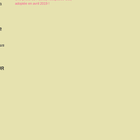
a
adoptée en avril 2019 !
e
ous
UR