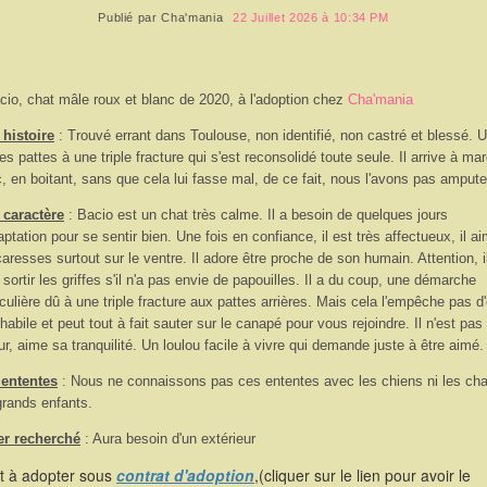
Publié par
Cha'mania
22 Juillet 2026 à 10:34 PM
cio, chat mâle roux et blanc de 2020, à l'adoption chez
Cha'mania
histoire
: Trouvé errant dans Toulouse, non identifié, non castré et blessé. 
es pattes à une triple fracture qui s'est reconsolidé toute seule. Il arrive à ma
, en boitant, sans que cela lui fasse mal, de ce fait, nous l'avons pas ampute
 caractère
: Bacio est un chat très calme. Il a besoin de quelques jours
aptation pour se sentir bien. Une fois en confiance, il est très affectueux, il a
caresses surtout sur le ventre. Il adore être proche de son humain. Attention, i
 sortir les griffes s'il n'a pas envie de papouilles. Il a du coup, une démarche
iculière dû à une triple fracture aux pattes arrières. Mais cela l'empêche pas d'
 habile et peut tout à fait sauter sur le canapé pour vous rejoindre. Il n'est pas
ur, aime sa tranquilité. Un loulou facile à vivre qui demande juste à être aimé.
 ententes
: Nous ne connaissons pas ces ententes avec les chiens ni les cha
rands enfants.
er recherché
: Aura besoin d'un extérieur
st à adopter sous
contrat d'adoption
,(cliquer sur le lien pour avoir le