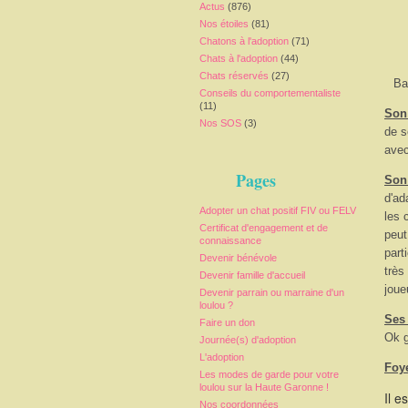
Actus
(876)
Nos étoiles
(81)
Chatons à l'adoption
(71)
Chats à l'adoption
(44)
Chats réservés
(27)
Ba
Conseils du comportementaliste
(11)
Son 
Nos SOS
(3)
de s
avec
Pages
Son
d'ad
Adopter un chat positif FIV ou FELV
les 
Certificat d'engagement et de
peut
connaissance
part
Devenir bénévole
très
Devenir famille d'accueil
joue
Devenir parrain ou marraine d'un
loulou ?
Ses
Faire un don
Ok g
Journée(s) d'adoption
L'adoption
Foy
Les modes de garde pour votre
loulou sur la Haute Garonne !
Il e
Nos coordonnées