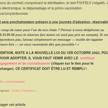
enu du contrat) comprenant la stérilisation, le test FIV/FELV (négatif), l
 électronique, le déparasitage et la primo vaccination
hus/coryza/leucose.
Il sera prochainement présent à une journée d'adoption, réservabl
n coup de cœur pour l’un de nos chats ? Pensez à nous
téléphoner
au
5.33.84.66
pour le réserver (les textos ne sont pas pris en compte). Si n
répondons pas, laissez simplement un message — inutile de rappeler
ieurs fois — on vous recontacte dès que possible ! »
ENTION, SUITE A LA NOUVELLE LOI DU 1ER OCTOBRE 2022, PO
VOIR ADOPTER, IL VOUS FAUT VENIR AVEC LE
certificat
ngagement et de connaissance
(cliquer sur le lien pour le
écharger). CE CERTIFICAT DOIT ÊTRE LU ET REMPLI !
 les commentaires
égories :
Chats à l'adoption
-
…
tager cet article