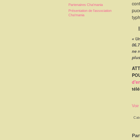
cont
Partenaires Cha'mania
puce
Présentation de l'association
Cha'mania
typ
« U
06.7
ne 
plus
ATT
POU
d'e
tél
Voir
Cat
Par