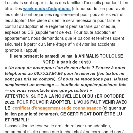
Les chats sont répartis dans des familles d'accueils pour leur bien
être. Des
week-ends d'adoptions
(cliquer sur le lien pour avoir
les dates) sont organisés régulièrement pour pouvoir les voir et
les adopter. Une pièce d'identité sera nécessaire pour faire le
contrat d'adoption et le règlement peut se faire par chèque,
espèces ou CB (supplément de 4€). Pour toute adoption en
appartement, nous demandons que le balcon et fenêtres soient
sécurisés à partir du 3ème étage afin d'éviter les accidents
(photos à l'appui).
Il sera présent le samedi 30 mai à ANIMALIS TOULOUSE
NORD à partir de 10h30
« Un coup de cœur pour l’un de nos chats ? Pensez à nous
téléphoner
au
06.75.33.84.66
pour le réserver (les textos ne
sont pas pris en compte). Si nous ne répondons pas, laissez
simplement un message — inutile de rappeler plusieurs fois
— on vous recontacte dès que possible ! »
ATTENTION, SUITE A LA NOUVELLE LOI DU 1ER OCTOBRE
2022, POUR POUVOIR ADOPTER, IL VOUS FAUT VENIR AVEC
LE
certificat d'engagement et de connaissance
(cliquer sur
le lien pour le télécharger). CE CERTIFICAT DOIT ÊTRE LU
ET REMPLI !
L’association se réserve le droit de refuser une adoption,
notamment si elle pense que le chat choisi ne correspond pas à