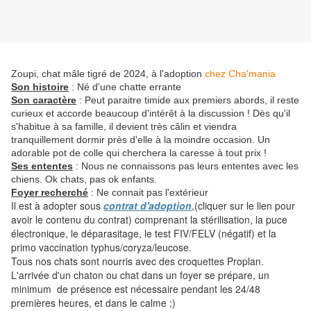
Zoupi, chat mâle tigré de 2024, à l'adoption
chez Cha'mania
Son histoire
: Né d'une chatte errante
Son caractère
: Peut paraitre timide aux premiers abords, il reste
curieux et accorde beaucoup d'intérêt à la discussion ! Dès qu'il
s'habitue à sa famille, il devient très câlin et viendra
tranquillement dormir près d'elle à la moindre occasion. Un
adorable pot de colle qui cherchera la caresse à tout prix !
Ses ententes
: Nous ne connaissons pas leurs ententes avec les
chiens. Ok chats, pas ok enfants.
Foyer recherché
: Ne connait pas l'extérieur
Il est à adopter sous
contrat d'adoption
,(cliquer sur le lien pour
avoir le contenu du contrat) comprenant la stérilisation, la puce
électronique, le déparasitage, le test FIV/FELV (négatif) et la
primo vaccination typhus/coryza/leucose.
Tous nos chats sont nourris avec des croquettes Proplan.
L'arrivée d'un chaton ou chat dans un foyer se prépare, un
minimum de présence est nécessaire pendant les 24/48
premières heures, et dans le calme ;)