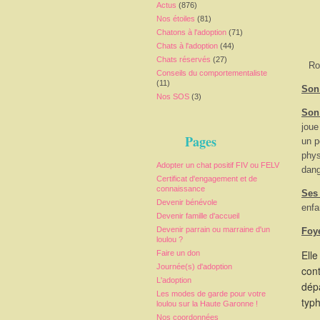
Actus
(876)
Nos étoiles
(81)
Chatons à l'adoption
(71)
Chats à l'adoption
(44)
Chats réservés
(27)
Ro
Conseils du comportementaliste
(11)
Son 
Nos SOS
(3)
Son
joue
Pages
un p
phys
Adopter un chat positif FIV ou FELV
dang
Certificat d'engagement et de
connaissance
Ses
Devenir bénévole
enfa
Devenir famille d'accueil
Devenir parrain ou marraine d'un
Foy
loulou ?
Elle
Faire un don
Journée(s) d'adoption
cont
L'adoption
dépa
Les modes de garde pour votre
typ
loulou sur la Haute Garonne !
Nos coordonnées