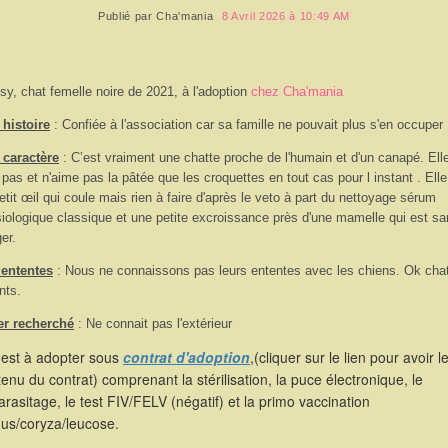
Publié par
Cha'mania
8 Avril 2026 à 10:49 AM
sy, chat femelle noire de 2021, à l'adoption
chez Cha'mania
histoire
: Confiée à l'association car sa famille ne pouvait plus s'en occuper
 caractère
:
C’est vraiment une chatte proche de l'humain et d'un canapé. Ell
 pas et n'aime pas la pâtée que les croquettes en tout cas pour l instant . Elle
etit œil qui coule mais rien à faire d'après le veto à part du nettoyage sérum
iologique classique et une petite excroissance près d'une mamelle qui est s
er.
 ententes
: Nous ne connaissons pas leurs ententes avec les chiens. Ok chat
nts.
er recherché
: Ne connait pas l'extérieur
 est à adopter sous
contrat d'adoption
,(cliquer sur le lien pour avoir l
enu du contrat) comprenant la stérilisation, la puce électronique, le
rasitage, le test FIV/FELV (négatif) et la primo vaccination
hus/coryza/leucose.