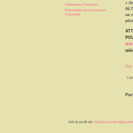
« U
Partenaires Cha'mania
06.7
Présentation de l'association
Cha'mania
ne 
plus
ATT
POU
d'e
tél
Voir
Cat
Par
Voir le profil de
chamania.over-blog.co