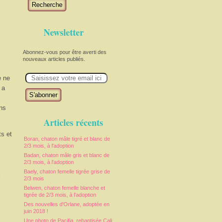
Recherche
Newsletter
Abonnez-vous pour être averti des
nouveaux articles publiés.
E
e ne
m
a
 a
i
l
ans
Articles récents
s et
Boran, chaton mâle tigré et blanc de
2/3 mois, à l'adoption
Badan, chaton mâle gris et blanc de
2/3 mois, à l'adoption
Baely, chaton femelle tigrée grise de
e
2/3 mois
Belwen, chaton femelle blanche et
tigrée de 2/3 mois, à l'adoption
Des nouvelles d'Orlane, adoptée en
juin 2018 !
Une photo de Pacifia, rebaptisée Cali,