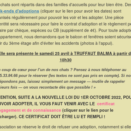
chats sont répartis dans des familles d'accueils pour leur bien être. De
k-ends d'adoptions
(cliquer sur le lien pour avoir les dates) sont
nisés régulièrement pour pouvoir les voir et les adopter. Une pièce
entité sera nécessaire pour faire le contrat d'adoption et le règlement p
faire par chèque, espèces ou CB (supplément de 4€). Pour toute adopt
appartement, nous demandons que le balcon et fenêtres soient sécuris
ir du 3ème étage afin d'éviter les accidents (photos à l'appui).
lle sera présente le samedi 25 avril à TRUFFAUT BALMA à partir 
10h30
n coup de cœur pour l’un de nos chats ? Pensez à nous
téléphoner
au
5.33.84.66
pour le réserver (les textos ne sont pas pris en compte). Si n
répondons pas, laissez simplement un message — inutile de rappeler
ieurs fois — on vous recontacte dès que possible ! »
ENTION, SUITE A LA NOUVELLE LOI DU 1ER OCTOBRE 2022, PO
VOIR ADOPTER, IL VOUS FAUT VENIR AVEC LE
certificat
ngagement et de connaissance
(cliquer sur le lien pour le
écharger). CE CERTIFICAT DOIT ÊTRE LU ET REMPLI !
sociation se réserve le droit de refuser une adoption, notamment si elle