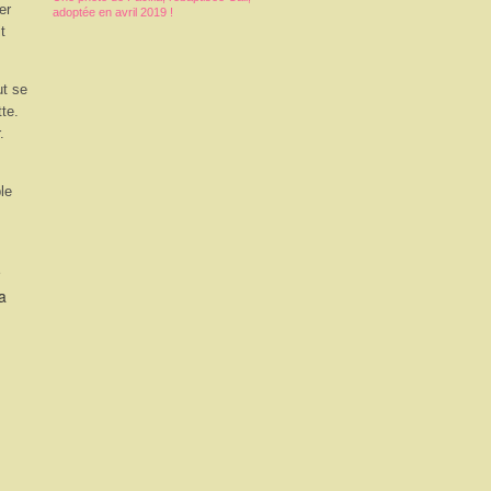
er
adoptée en avril 2019 !
t
ut se
te.
.
le
e
a