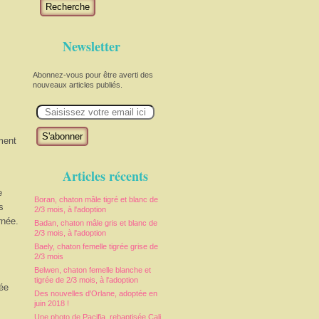
Recherche
Newsletter
Abonnez-vous pour être averti des
nouveaux articles publiés.
E
m
a
i
ment
l
Articles récents
e
Boran, chaton mâle tigré et blanc de
s
2/3 mois, à l'adoption
rnée.
Badan, chaton mâle gris et blanc de
2/3 mois, à l'adoption
Baely, chaton femelle tigrée grise de
2/3 mois
Belwen, chaton femelle blanche et
tigrée de 2/3 mois, à l'adoption
vée
Des nouvelles d'Orlane, adoptée en
juin 2018 !
Une photo de Pacifia, rebaptisée Cali,