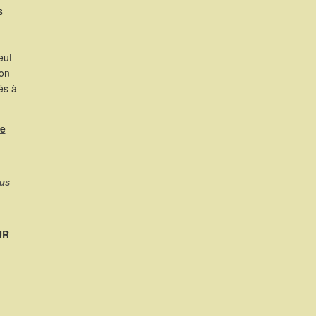
s
eut
ion
és à
de
ous
UR