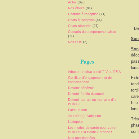
Actus
(876)
Nos étoiles
(81)
Chatons à l'adoption
(71)
Chats à l'adoption
(44)
Chats réservés
(27)
Br
Conseils du comportementaliste
(11)
Son 
Nos SOS
(3)
Son
déco
Pages
pass
lors
Adopter un chat positif FIV ou FELV
Extr
Certificat d'engagement et de
connaissance
tend
Devenir bénévole
tort
Devenir famille d'accueil
care
Devenir parrain ou marraine d'un
Elle
loulou ?
lors
Faire un don
Journée(s) d'adoption
Très
L'adoption
phas
Les modes de garde pour votre
sur 
loulou sur la Haute Garonne !
Nos coordonnées