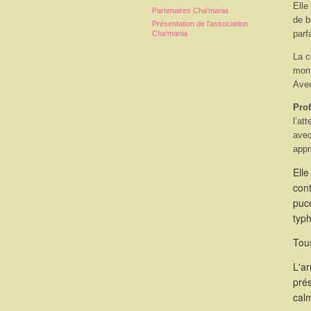
Elle
Partenaires Cha'mania
de b
Présentation de l'association
parf
Cha'mania
La c
mont
Avec
Prof
l’at
avec
appr
Elle
cont
puce
typ
Tous
L'a
pré
calm