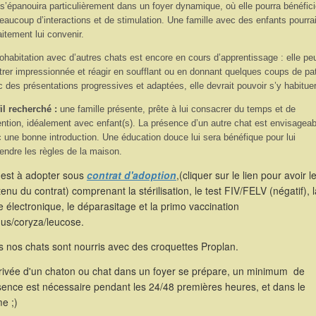
 s’épanouira particulièrement dans un foyer dynamique, où elle pourra bénéfici
eaucoup d’interactions et de stimulation. Une famille avec des enfants pourrai
aitement lui convenir.
ohabitation avec d’autres chats est encore en cours d’apprentissage : elle pe
rer impressionnée et réagir en soufflant ou en donnant quelques coups de pat
 des présentations progressives et adaptées, elle devrait pouvoir s’y habituer
il recherché :
une famille présente, prête à lui consacrer du temps et de
tention, idéalement avec enfant(s). La présence d’un autre chat est envisageab
 une bonne introduction. Une éducation douce lui sera bénéfique pour lui
endre les règles de la maison.
 est à adopter sous
contrat d'adoption
,(cliquer sur le lien pour avoir l
enu du contrat) comprenant la stérilisation, le test FIV/FELV (négatif), l
 électronique, le déparasitage et la primo vaccination
hus/coryza/leucose.
 nos chats sont nourris avec des croquettes Proplan.
rrivée d'un chaton ou chat dans un foyer se prépare, un minimum de
sence est nécessaire pendant les 24/48 premières heures, et dans le
e ;)