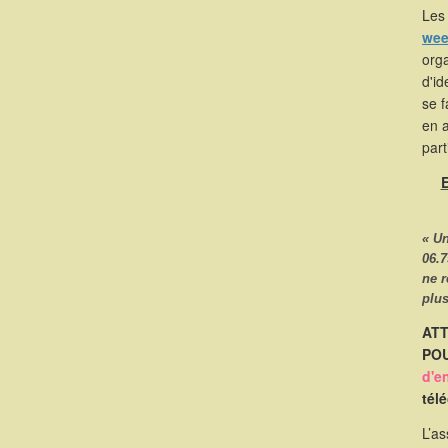
Les 
wee
orga
d'id
se 
en 
part
E
« U
06.7
ne 
plus
ATT
POU
d'e
tél
L’as