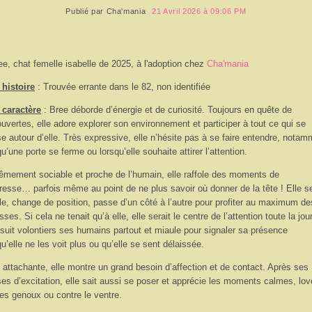
Publié par
Cha'mania
21 Avril 2026 à 09:06 PM
ee, chat femelle isabelle de 2025, à l'adoption chez
Cha'mania
histoire
: Trouvée errante dans le 82, non identifiée
 caractère
: Bree déborde d’énergie et de curiosité. Toujours en quête de
uvertes, elle adore explorer son environnement et participer à tout ce qui se
e autour d’elle. Très expressive, elle n’hésite pas à se faire entendre, notam
qu’une porte se ferme ou lorsqu’elle souhaite attirer l’attention.
êmement sociable et proche de l’humain, elle raffole des moments de
resse… parfois même au point de ne plus savoir où donner de la tête ! Elle s
ille, change de position, passe d’un côté à l’autre pour profiter au maximum de
sses. Si cela ne tenait qu’à elle, elle serait le centre de l’attention toute la jou
 suit volontiers ses humains partout et miaule pour signaler sa présence
qu’elle ne les voit plus ou qu’elle se sent délaissée.
 attachante, elle montre un grand besoin d’affection et de contact. Après ses
es d’excitation, elle sait aussi se poser et apprécie les moments calmes, lo
les genoux ou contre le ventre.