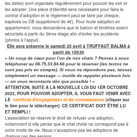
les dates) sont organisés régulièrement pour pouvoir les voir et
les adopter. Une pièce d'identité sera nécessaire pour faire le
contrat d'adoption et le règlement peut se faire par chèque,
espèces ou CB (supplément de 4€). Pour toute adoption en
appartement, nous demandons que le balcon et fenêtres soient
sécurisés à partir du 3ème étage afin d'éviter les accidents
(photos à l'appui).
Elle sera présente le samedi 25 avril à TRUFFAUT BALMA à
partir de 10h30
« Un coup de cœur pour l’un de nos chats ? Pensez à nous
téléphoner
au
06.75.33.84.66
pour le réserver (les textos ne
sont pas pris en compte). Si nous ne répondons pas, laissez
simplement un message — inutile de rappeler plusieurs fois
— on vous recontacte dès que possible ! »
ATTENTION, SUITE A LA NOUVELLE LOI DU 1ER OCTOBRE
2022, POUR POUVOIR ADOPTER, IL VOUS FAUT VENIR AVEC
LE
certificat d'engagement et de connaissance
(cliquer sur
le lien pour le télécharger). CE CERTIFICAT DOIT ÊTRE LU
ET REMPLI !
L’association se réserve le droit de refuser une adoption,
notamment si elle pense que le chat choisi ne correspond pas à
votre mode de vie. Nous n'acceptons pas les adoptions de
chatons par des seniors.