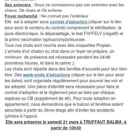
Ses ententes
: Nous ne connaissons pas ces ententes avec les
chiens. Ok chats et Ok enfants.
Foyer recherché
: Ne connait pas l'extérieur
Elle est à adopter sous
contrat d'adoption
,(cliquer sur le lien
pour avoir le contenu du contrat) comprenant la stérilisation, la
puce électronique, le déparasitage, le test FIV/FELV (négatif) et
la primo vaccination typhus/coryza/leucose.
Tous nos chats sont nourris avec des croquettes Proplan.
L'arrivée d'un chaton ou chat dans un foyer se prépare, un
minimum de présence est nécessaire pendant les 24/48
premières heures, et dans le calme ;)
Les chats sont répartis dans des familles d'accueils pour leur bien
être. Des
week-ends d'adoptions
(cliquer sur le lien pour avoir
les dates) sont organisés régulièrement pour pouvoir les voir et
les adopter. Une pièce d'identité sera nécessaire pour faire le
contrat d'adoption et le règlement peut se faire par chèque,
espèces ou CB (supplément de 4€). Pour toute adoption en
appartement, nous demandons que le balcon et fenêtres soient
sécurisés à partir du 3ème étage afin d'éviter les accidents
(photos à l'appui).
Elle sera présente le samedi 21 mars à TRUFFAUT BALMA à
partir de 10h30