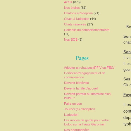
Actus
(876)
Nos étoiles
(81)
Chatons à l'adoption
(71)
Chats à l'adoption
(44)
Chats réservés
(27)
Be
Conseils du comportementaliste
(11)
Son 
Nos SOS
(3)
chat
Son
Pages
Il v
Il e
Adopter un chat positif FIV ou FELV
gour
Certificat d'engagement et de
connaissance
Ses
Devenir bénévole
Ok g
Devenir famille d'accueil
Devenir parrain ou marraine d'un
Foy
loulou ?
Il e
Faire un don
Journée(s) d'adoption
cont
L'adoption
dépa
Les modes de garde pour votre
typ
loulou sur la Haute Garonne !
Nos coordonnées