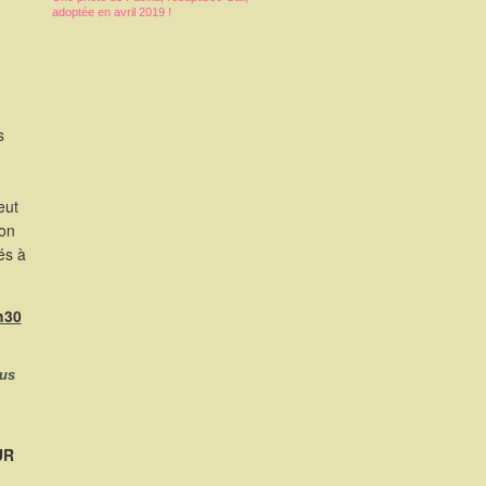
adoptée en avril 2019 !
s
eut
ion
és à
h30
ous
UR