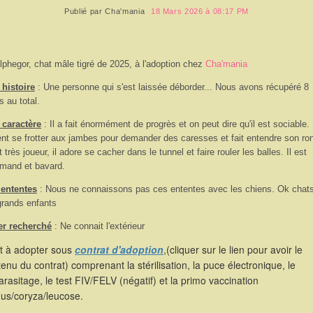
Publié par
Cha'mania
18 Mars 2026 à 08:17 PM
lphegor, chat mâle tigré de 2025, à l'adoption chez
Cha'mania
histoire
: Une personne qui s'est laissée déborder... Nous avons récupéré 8
s au total.
 caractère
:
Il a fait énormément de progrès et on peut dire qu'il est sociable.
ient se frotter aux jambes pour demander des caresses et fait entendre son ro
st très joueur, il adore se cacher dans le tunnel et faire rouler les balles. Il est
mand et bavard.
 ententes
:
Nous ne connaissons pas ces ententes avec les chiens. Ok chats
rands enfants
er recherché
: Ne connait l'extérieur
st à adopter sous
contrat d'adoption
,(cliquer sur le lien pour avoir le
enu du contrat) comprenant la stérilisation, la puce électronique, le
rasitage, le test FIV/FELV (négatif) et la primo vaccination
hus/coryza/leucose.