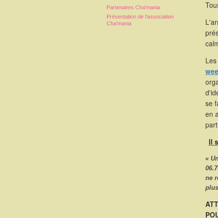
Tous
Partenaires Cha'mania
Présentation de l'association
L'a
Cha'mania
pré
calm
Les 
wee
orga
d'id
se 
en 
part
Il
« U
06.7
ne 
plus
ATT
POU