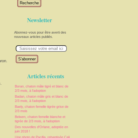
Recherche
Newsletter
Abonnez-vous pour être averti des
nouveaux articles publiés.
E
m
a
i
nron.
l
Articles récents
.
Boran, chaton mâle tigré et blanc de
2/3 mois, à l'adoption
Badan, chaton mâle gris et blanc de
2/3 mois, à l'adoption
Baely, chaton femelle tigrée grise de
2/3 mois
Belwen, chaton femelle blanche et
tigrée de 2/3 mois, à l'adoption
Des nouvelles d'Orlane, adoptée en
juin 2018 !
Une photo de Pacifia, rebaptisée Cali,