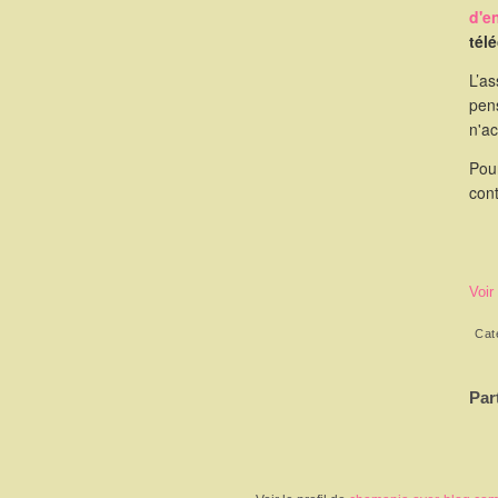
d'e
tél
L’as
pen
n'a
Pou
cont
Voir
Cat
Par