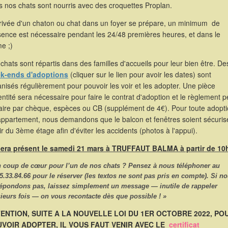
 nos chats sont nourris avec des croquettes Proplan.
rrivée d'un chaton ou chat dans un foyer se prépare, un minimum de
sence est nécessaire pendant les 24/48 premières heures, et dans le
e ;)
chats sont répartis dans des familles d'accueils pour leur bien être. De
k-ends d'adoptions
(cliquer sur le lien pour avoir les dates) sont
nisés régulièrement pour pouvoir les voir et les adopter. Une pièce
entité sera nécessaire pour faire le contrat d'adoption et le règlement p
faire par chèque, espèces ou CB (supplément de 4€). Pour toute adopt
appartement, nous demandons que le balcon et fenêtres soient sécuris
ir du 3ème étage afin d'éviter les accidents (photos à l'appui).
 sera présent le samedi 21 mars à TRUFFAUT BALMA à partir de 10
n coup de cœur pour l’un de nos chats ? Pensez à nous
téléphoner
au
5.33.84.66
pour le réserver (les textos ne sont pas pris en compte). Si n
répondons pas, laissez simplement un message — inutile de rappeler
ieurs fois — on vous recontacte dès que possible ! »
ENTION, SUITE A LA NOUVELLE LOI DU 1ER OCTOBRE 2022, PO
VOIR ADOPTER, IL VOUS FAUT VENIR AVEC LE
certificat