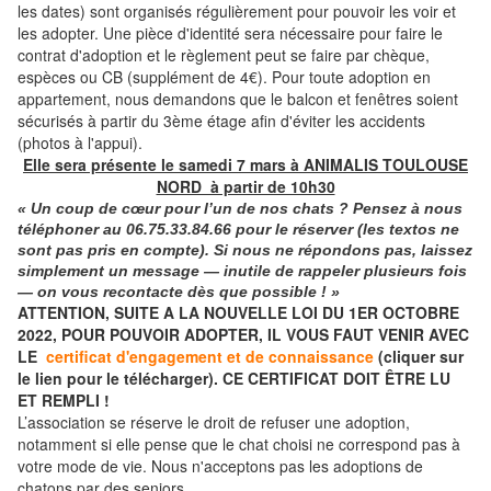
les dates) sont organisés régulièrement pour pouvoir les voir et
les adopter. Une pièce d'identité sera nécessaire pour faire le
contrat d'adoption et le règlement peut se faire par chèque,
espèces ou CB (supplément de 4€). Pour toute adoption en
appartement, nous demandons que le balcon et fenêtres soient
sécurisés à partir du 3ème étage afin d'éviter les accidents
(photos à l'appui).
Elle sera présente le samedi 7 mars à ANIMALIS TOULOUSE
NORD à partir de 10h30
« Un coup de cœur pour l’un de nos chats ? Pensez à nous
téléphoner
au
06.75.33.84.66
pour le réserver (les textos ne
sont pas pris en compte). Si nous ne répondons pas, laissez
simplement un message — inutile de rappeler plusieurs fois
— on vous recontacte dès que possible ! »
ATTENTION, SUITE A LA NOUVELLE LOI DU 1ER OCTOBRE
2022, POUR POUVOIR ADOPTER, IL VOUS FAUT VENIR AVEC
LE
certificat d'engagement et de connaissance
(cliquer sur
le lien pour le télécharger). CE CERTIFICAT DOIT ÊTRE LU
ET REMPLI !
L’association se réserve le droit de refuser une adoption,
notamment si elle pense que le chat choisi ne correspond pas à
votre mode de vie. Nous n'acceptons pas les adoptions de
chatons par des seniors.