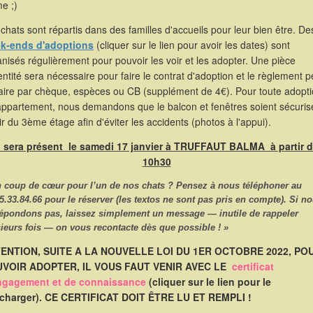
e ;)
chats sont répartis dans des familles d'accueils pour leur bien être. De
k-ends d'adoptions
(cliquer sur le lien pour avoir les dates) sont
nisés régulièrement pour pouvoir les voir et les adopter. Une pièce
entité sera nécessaire pour faire le contrat d'adoption et le règlement p
faire par chèque, espèces ou CB (supplément de 4€). Pour toute adopt
appartement, nous demandons que le balcon et fenêtres soient sécuris
ir du 3ème étage afin d'éviter les accidents (photos à l'appui).
l sera présent le samedi 17 janvier à TRUFFAUT BALMA à partir 
10h30
n coup de cœur pour l’un de nos chats ? Pensez à nous
téléphoner
au
5.33.84.66
pour le réserver (les textos ne sont pas pris en compte). Si n
répondons pas, laissez simplement un message — inutile de rappeler
ieurs fois — on vous recontacte dès que possible ! »
ENTION, SUITE A LA NOUVELLE LOI DU 1ER OCTOBRE 2022, PO
VOIR ADOPTER, IL VOUS FAUT VENIR AVEC LE
certificat
ngagement et de connaissance
(cliquer sur le lien pour le
écharger). CE CERTIFICAT DOIT ÊTRE LU ET REMPLI !