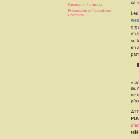
calm
Partenaires Cha'mania
Présentation de l'association
Les 
Cha'mania
wee
orga
d'id
se 
en 
part
I
« U
06.7
ne 
plus
ATT
POU
d'e
tél