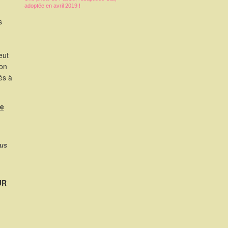
adoptée en avril 2019 !
s
eut
ion
és à
de
ous
UR