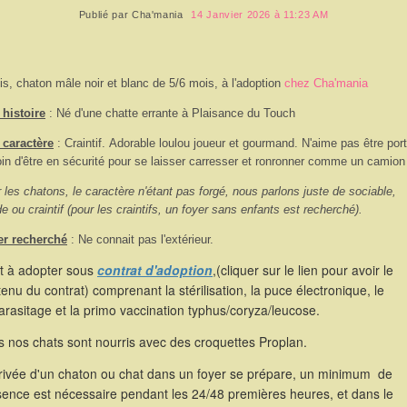
Publié par
Cha'mania
14 Janvier 2026 à 11:23 AM
is, chaton mâle noir et blanc de 5/6 mois, à l'adoption
chez Cha'mania
histoire
: Né d'une chatte errante à Plaisance du Touch
 caractère
: Craintif.
Adorable loulou joueur et gourmand. N'aime pas être port
in d'être en sécurité pour se laisser carresser et ronronner comme un camion
 les chatons, le caractère n'étant pas forgé, nous parlons juste de sociable,
de ou craintif (pour les craintifs, un foyer sans enfants est recherché).
er recherché
: Ne connait pas l'extérieur.
st à adopter sous
contrat d'adoption
,(cliquer sur le lien pour avoir le
enu du contrat) comprenant la stérilisation, la puce électronique, le
rasitage et la primo vaccination typhus/coryza/leucose.
 nos chats sont nourris avec des croquettes Proplan.
rrivée d'un chaton ou chat dans un foyer se prépare, un minimum de
sence est nécessaire pendant les 24/48 premières heures, et dans le