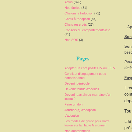
Actus
(876)
Nos étoiles
(81)
Chatons à l'adoption
(71)
Chats à l'adoption
(44)
Chats réservés
(27)
Ap
Conseils du comportementaliste
(11)
Son 
Nos SOS
(3)
Son
beso
Pages
Pour
timi
Adopter un chat positif FIV ou FELV
Certificat d'engagement et de
Foy
connaissance
Devenir bénévole
Il e
Devenir famille d'accueil
cont
Devenir parrain ou marraine d'un
loulou ?
dépa
Faire un don
Tous
Journée(s) d'adoption
L'adoption
L'a
Les modes de garde pour votre
loulou sur la Haute Garonne !
pré
Nos coordonnées