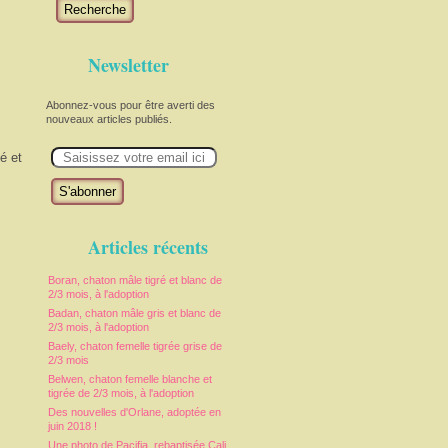
Recherche
Newsletter
Abonnez-vous pour être averti des
nouveaux articles publiés.
E
é et
m
a
i
l
Articles récents
Boran, chaton mâle tigré et blanc de
2/3 mois, à l'adoption
Badan, chaton mâle gris et blanc de
2/3 mois, à l'adoption
Baely, chaton femelle tigrée grise de
2/3 mois
Belwen, chaton femelle blanche et
tigrée de 2/3 mois, à l'adoption
Des nouvelles d'Orlane, adoptée en
juin 2018 !
Une photo de Pacifia, rebaptisée Cali,