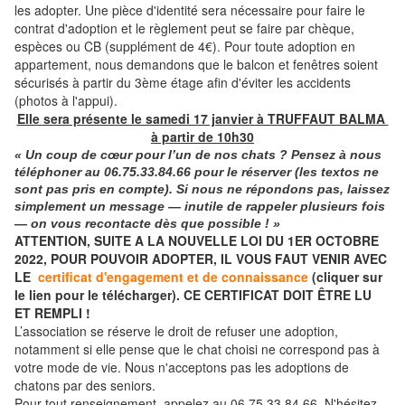
les adopter. Une pièce d'identité sera nécessaire pour faire le
contrat d'adoption et le règlement peut se faire par chèque,
espèces ou CB (supplément de 4€). Pour toute adoption en
appartement, nous demandons que le balcon et fenêtres soient
sécurisés à partir du 3ème étage afin d'éviter les accidents
(photos à l'appui).
Elle sera présente le samedi 17 janvier à TRUFFAUT BALMA
à partir de 10h30
« Un coup de cœur pour l’un de nos chats ? Pensez à nous
téléphoner
au
06.75.33.84.66
pour le réserver (les textos ne
sont pas pris en compte). Si nous ne répondons pas, laissez
simplement un message — inutile de rappeler plusieurs fois
— on vous recontacte dès que possible ! »
ATTENTION, SUITE A LA NOUVELLE LOI DU 1ER OCTOBRE
2022, POUR POUVOIR ADOPTER, IL VOUS FAUT VENIR AVEC
LE
certificat d'engagement et de connaissance
(cliquer sur
le lien pour le télécharger). CE CERTIFICAT DOIT ÊTRE LU
ET REMPLI !
L’association se réserve le droit de refuser une adoption,
notamment si elle pense que le chat choisi ne correspond pas à
votre mode de vie. Nous n'acceptons pas les adoptions de
chatons par des seniors.
Pour tout renseignement, appelez au 06.75.33.84.66. N'hésitez