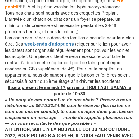
stérilisation, la puce électronique, le déparasitage,le test
FIV
positif
/FELV et la primo vaccination typhus/coryza/leucose.
Tous nos chats sont nourris avec des croquettes Proplan.
L'arrivée d'un chaton ou chat dans un foyer se prépare, un
minimum de présence est nécessaire pendant les 24/48
premières heures, et dans le calme ;)
Les chats sont répartis dans des familles d'accueils pour leur bien
être. Des
week-ends d'adoptions
(cliquer sur le lien pour avoir
les dates) sont organisés régulièrement pour pouvoir les voir et
les adopter. Une pièce d'identité sera nécessaire pour faire le
contrat d'adoption et le règlement peut se faire par chèque,
espèces ou CB (supplément de 4€). Pour toute adoption en
appartement, nous demandons que le balcon et fenêtres soient
sécurisés à partir du 3ème étage afin d'éviter les accidents.
Il sera présent le samedi 17 janvier à TRUFFAUT BALMA à
partir de 10h30
« Un coup de cœur pour l’un de nos chats ? Pensez à nous
téléphoner
au
06.75.33.84.66
pour le réserver (les textos ne
sont pas pris en compte). Si nous ne répondons pas, laissez
simplement un message — inutile de rappeler plusieurs fois
— on vous recontacte dès que possible ! »
ATTENTION, SUITE A LA NOUVELLE LOI DU 1ER OCTOBRE
2022, POUR POUVOIR ADOPTER, IL VOUS FAUT VENIR AVEC