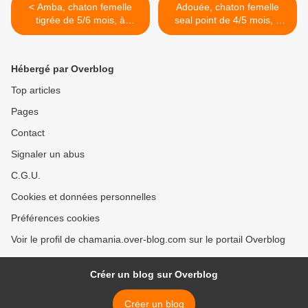
< Amba, chaton femelle
Adouée, chaton femelle
tigrée de 5/6 mois, à
seal point de 4/5 mois, à
l'adoption -> adoptée
l'adoption -> adoptée >
Hébergé par Overblog
Top articles
Pages
Contact
Signaler un abus
C.G.U.
Cookies et données personnelles
Préférences cookies
Voir le profil de chamania.over-blog.com sur le portail Overblog
Créer un blog sur Overblog
Créer un blog