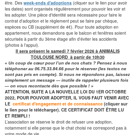
être. Des
week-ends d'adoptions
(cliquer sur le lien pour avoir
les dates) sont organisés régulièrement pour pouvoir les voir et
les adopter. Une pièce d'identité sera nécessaire pour faire le
contrat d'adoption et le règlement peut se faire par chèque,
espèces ou CB (supplément de 4€). Pour toute adoption en
appartement, nous demandons que le balcon et fenêtres soient
sécurisés à partir du 3ème étage afin d'éviter les accidents
(photos à l'appui).
Il sera présent le samedi 7 février 2026 à ANIMALIS
TOULOUSE NORD à partir de 10h30
« Un coup de cœur pour l’un de nos chats ? Pensez à nous
téléphoner
au
06.75.33.84.66
pour le réserver (les textos ne
sont pas pris en compte). Si nous ne répondons pas, laissez
simplement un message — inutile de rappeler plusieurs fois
— on vous recontacte dès que possible ! »
ATTENTION, SUITE A LA NOUVELLE LOI DU 1ER OCTOBRE
2022, POUR POUVOIR ADOPTER, IL VOUS FAUT VENIR AVEC
LE
certificat d'engagement et de connaissance
(cliquer sur
le lien pour le télécharger). CE CERTIFICAT DOIT ÊTRE LU
ET REMPLI !
L’association se réserve le droit de refuser une adoption,
notamment si elle pense que le chat choisi ne correspond pas à
votre mode de vie.