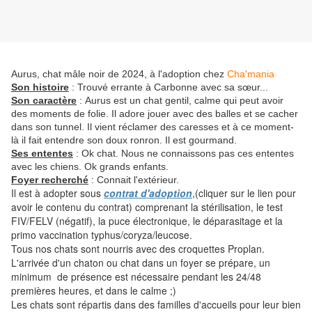
Aurus, chat mâle noir de 2024, à l'adoption chez
Cha'mania
Son histoire
: Trouvé errante à Carbonne avec sa sœur...
Son caractère
:
Aurus est un chat gentil, calme qui peut avoir
des moments de folie.
Il adore jouer avec des balles et se cacher
dans son tunnel. Il vient réclamer des caresses et à ce moment-
là il fait entendre son doux ronron. Il est gourmand.
Ses ententes
:
Ok chat. Nous ne connaissons pas ces ententes
avec les chiens. Ok grands enfants.
Foyer recherché
: Connait l'extérieur.
Il est à adopter sous
contrat d'adoption
,(cliquer sur le lien pour
avoir le contenu du contrat) comprenant la stérilisation, le test
FIV/FELV (négatif), la puce électronique, le déparasitage et la
primo vaccination typhus/coryza/leucose.
Tous nos chats sont nourris avec des croquettes Proplan.
L'arrivée d'un chaton ou chat dans un foyer se prépare, un
minimum de présence est nécessaire pendant les 24/48
premières heures, et dans le calme ;)
Les chats sont répartis dans des familles d'accueils pour leur bien