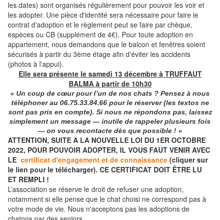
les dates) sont organisés régulièrement pour pouvoir les voir et
les adopter. Une pièce d'identité sera nécessaire pour faire le
contrat d'adoption et le règlement peut se faire par chèque,
espèces ou CB (supplément de 4€). Pour toute adoption en
appartement, nous demandons que le balcon et fenêtres soient
sécurisés à partir du 3ème étage afin d'éviter les accidents
(photos à l'appui).
Elle sera présente le samedi 13 décembre à TRUFFAUT
BALMA à partir de 10h30
« Un coup de cœur pour l’un de nos chats ? Pensez à nous
téléphoner
au
06.75.33.84.66
pour le réserver (les textos ne
sont pas pris en compte). Si nous ne répondons pas, laissez
simplement un message — inutile de rappeler plusieurs fois
— on vous recontacte dès que possible ! »
ATTENTION, SUITE A LA NOUVELLE LOI DU 1ER OCTOBRE
2022, POUR POUVOIR ADOPTER, IL VOUS FAUT VENIR AVEC
LE
certificat d'engagement et de connaissance
(cliquer sur
le lien pour le télécharger). CE CERTIFICAT DOIT ÊTRE LU
ET REMPLI !
L’association se réserve le droit de refuser une adoption,
notamment si elle pense que le chat choisi ne correspond pas à
votre mode de vie. Nous n'acceptons pas les adoptions de
chatons par des seniors.