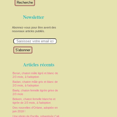
Recherche
Newsletter
Abonnez-vous pour être averti des
nouveaux articles publiés.
E
m
a
i
l
Articles récents
Boran, chaton mâle tigré et blanc de
2/3 mois, à l'adoption
Badan, chaton mâle gris et blanc de
2/3 mois, à l'adoption
Baely, chaton femelle tigrée grise de
2/3 mois
Belwen, chaton femelle blanche et
tigrée de 2/3 mois, à l'adoption
Des nouvelles d'Orlane, adoptée en
juin 2018 !
Une photo de Pacifia, rebaptisée Cali,