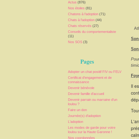
Actus
(876)
Nos étoiles
(81)
Chatons à l'adoption
(71)
Chats à l'adoption
(44)
Chats réservés
(27)
At
Conseils du comportementaliste
(11)
Son 
Nos SOS
(3)
Son
Pour
Pages
timi
Adopter un chat positif FIV ou FELV
Foy
Certificat d'engagement et de
connaissance
Il e
Devenir bénévole
cont
Devenir famille d'accueil
dépa
Devenir parrain ou marraine d'un
loulou ?
Tous
Faire un don
Journée(s) d'adoption
L'a
L'adoption
pré
Les modes de garde pour votre
loulou sur la Haute Garonne !
calm
Nos coordonnées