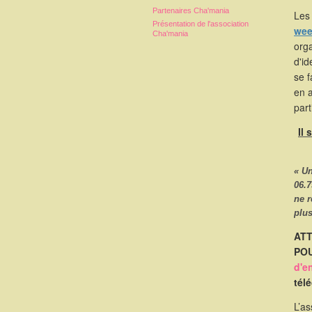
Partenaires Cha'mania
Les 
Présentation de l'association
wee
Cha'mania
orga
d'id
se 
en 
part
Il
« U
06.7
ne 
plus
ATT
POU
d'e
tél
L’as