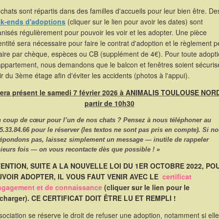
chats sont répartis dans des familles d'accueils pour leur bien être. De
k-ends d'adoptions
(cliquer sur le lien pour avoir les dates) sont
nisés régulièrement pour pouvoir les voir et les adopter. Une pièce
entité sera nécessaire pour faire le contrat d'adoption et le règlement p
faire par chèque, espèces ou CB (supplément de 4€). Pour toute adopt
appartement, nous demandons que le balcon et fenêtres soient sécuris
ir du 3ème étage afin d'éviter les accidents (photos à l'appui).
 sera présent le samedi 7 février 2026 à ANIMALIS TOULOUSE NOR
partir de 10h30
n coup de cœur pour l’un de nos chats ? Pensez à nous
téléphoner
au
5.33.84.66
pour le réserver (les textos ne sont pas pris en compte). Si n
répondons pas, laissez simplement un message — inutile de rappeler
ieurs fois — on vous recontacte dès que possible ! »
ENTION, SUITE A LA NOUVELLE LOI DU 1ER OCTOBRE 2022, PO
VOIR ADOPTER, IL VOUS FAUT VENIR AVEC LE
certificat
ngagement et de connaissance
(cliquer sur le lien pour le
écharger). CE CERTIFICAT DOIT ÊTRE LU ET REMPLI !
sociation se réserve le droit de refuser une adoption, notamment si elle