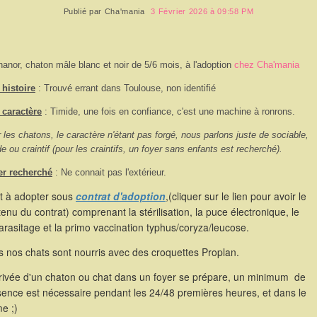
Publié par
Cha'mania
3 Février 2026 à 09:58 PM
hanor, chaton mâle blanc et noir de 5/6 mois, à l'adoption
chez Cha'mania
histoire
: Trouvé errant dans Toulouse, non identifié
 caractère
: Timide, une fois en confiance, c'est une machine à ronrons.
 les chatons, le caractère n'étant pas forgé, nous parlons juste de sociable,
de ou craintif (pour les craintifs, un foyer sans enfants est recherché).
er recherché
: Ne connait pas l'extérieur.
st à adopter sous
contrat d'adoption
,(cliquer sur le lien pour avoir le
enu du contrat) comprenant la stérilisation, la puce électronique, le
rasitage et la primo vaccination typhus/coryza/leucose.
 nos chats sont nourris avec des croquettes Proplan.
rrivée d'un chaton ou chat dans un foyer se prépare, un minimum de
sence est nécessaire pendant les 24/48 premières heures, et dans le
e ;)