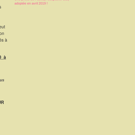
adoptée en avril 2019 !
s
eut
ion
és à
D à
ous
UR