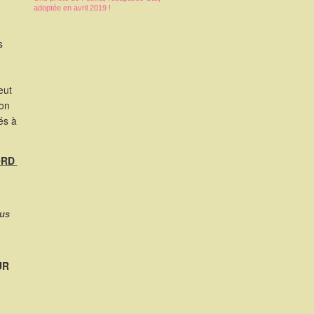
adoptée en avril 2019 !
s
eut
ion
és à
NORD
ous
UR