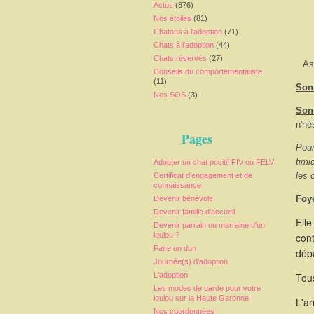
Actus
(876)
Nos étoiles
(81)
Chatons à l'adoption
(71)
Chats à l'adoption
(44)
Chats réservés
(27)
As
Conseils du comportementaliste
(11)
Son 
Nos SOS
(3)
Son
n'hé
Pages
Pour
timi
Adopter un chat positif FIV ou FELV
les 
Certificat d'engagement et de
connaissance
Foy
Devenir bénévole
Devenir famille d'accueil
Elle
Devenir parrain ou marraine d'un
loulou ?
cont
Faire un don
dépa
Journée(s) d'adoption
L'adoption
Tous
Les modes de garde pour votre
loulou sur la Haute Garonne !
L'a
Nos coordonnées