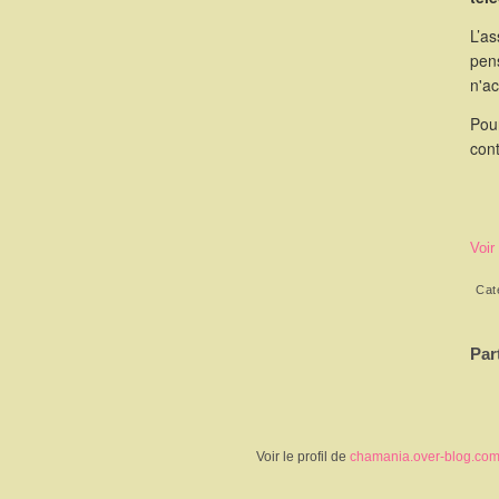
L’as
pen
n'a
Pou
cont
Voir
Cat
Par
Voir le profil de
chamania.over-blog.co