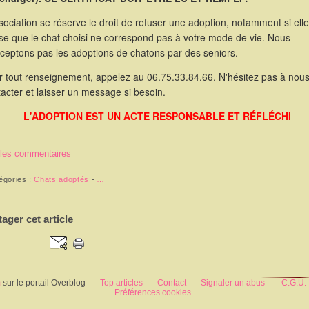
sociation se réserve le droit de refuser une adoption, notamment si elle
se que le chat choisi ne correspond pas à votre mode de vie. Nous
cceptons pas les adoptions de chatons par des seniors.
r tout renseignement, appelez au 06.75.33.84.66. N'hésitez pas à nou
acter et laisser un message si besoin.
L'ADOPTION EST UN ACTE RESPONSABLE ET RÉFLÉCHI
 les commentaires
égories :
Chats adoptés
-
…
tager cet article
m
sur le portail Overblog
Top articles
Contact
Signaler un abus
C.G.U.
Préférences cookies