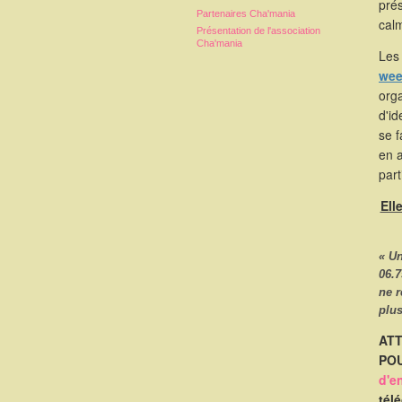
pré
Partenaires Cha'mania
calm
Présentation de l'association
Cha'mania
Les 
wee
orga
d'id
se 
en 
part
Ell
« U
06.7
ne 
plus
ATT
POU
d'e
tél