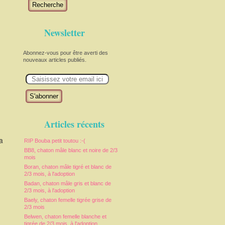
Recherche
Newsletter
Abonnez-vous pour être averti des
nouveaux articles publiés.
E
m
a
i
l
Articles récents
a
RIP Bouba petit toutou :-(
BB8, chaton mâle blanc et noire de 2/3
mois
Boran, chaton mâle tigré et blanc de
2/3 mois, à l'adoption
Badan, chaton mâle gris et blanc de
2/3 mois, à l'adoption
Baely, chaton femelle tigrée grise de
2/3 mois
Belwen, chaton femelle blanche et
tigrée de 2/3 mois, à l'adoption