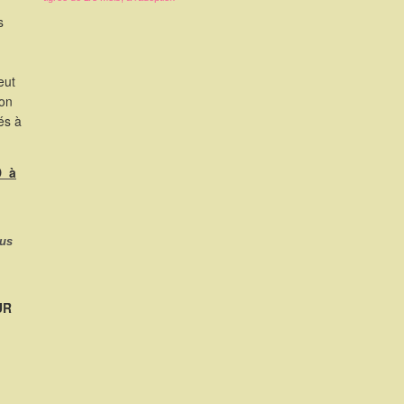
s
eut
ion
és à
D à
ous
UR