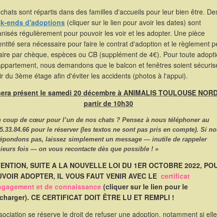
chats sont répartis dans des familles d'accueils pour leur bien être. De
k-ends d'adoptions
(cliquer sur le lien pour avoir les dates) sont
nisés régulièrement pour pouvoir les voir et les adopter. Une pièce
entité sera nécessaire pour faire le contrat d'adoption et le règlement p
faire par chèque, espèces ou CB (supplément de 4€). Pour toute adopt
appartement, nous demandons que le balcon et fenêtres soient sécuris
ir du 3ème étage afin d'éviter les accidents (photos à l'appui).
 sera présent le samedi 20 décembre à ANIMALIS TOULOUSE NOR
partir de 10h30
n coup de cœur pour l’un de nos chats ? Pensez à nous
téléphoner
au
5.33.84.66
pour le réserver (les textos ne sont pas pris en compte). Si n
répondons pas, laissez simplement un message — inutile de rappeler
ieurs fois — on vous recontacte dès que possible ! »
ENTION, SUITE A LA NOUVELLE LOI DU 1ER OCTOBRE 2022, PO
VOIR ADOPTER, IL VOUS FAUT VENIR AVEC LE
certificat
ngagement et de connaissance
(cliquer sur le lien pour le
écharger). CE CERTIFICAT DOIT ÊTRE LU ET REMPLI !
sociation se réserve le droit de refuser une adoption, notamment si elle