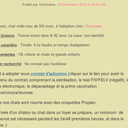
Publié par
Cha'mania
19 Décembre 2025 à 08:21 AM
ioso, chat mâle roux de 5/6 mois, à l'adoption chez
Cha'mania
histoire
: Trouvé errant dans le 82 avec sa sœur, non identifié.
 caractère
: Timide. Il lui faudra un temps d'adaptation.
 ententes
: Ok chiens et chats et grands enfants.
er recherché
: Ne connait pas l'extérieur
st à adopter sous
contrat d'adoption
,(cliquer sur le lien pour avoir le
enu du contrat) comprenant la stérilisation, le test FIV/FELV (négatif), l
 électronique, le déparasitage et la primo vaccination
hus/coryza/leucose.
 nos chats sont nourris avec des croquettes Proplan.
rrivée d'un chaton ou chat dans un foyer se prépare, un minimum de
sence est nécessaire pendant les 24/48 premières heures, et dans le
e ;)