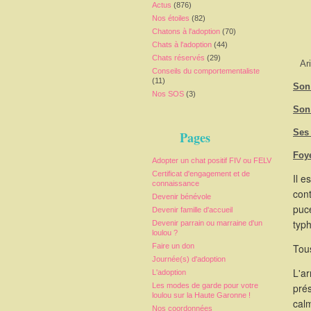
Actus
(876)
Nos étoiles
(82)
Chatons à l'adoption
(70)
Chats à l'adoption
(44)
Chats réservés
(29)
Ar
Conseils du comportementaliste
(11)
Son 
Nos SOS
(3)
Son
Ses
Pages
Foy
Adopter un chat positif FIV ou FELV
Certificat d'engagement et de
Il e
connaissance
cont
Devenir bénévole
puce
Devenir famille d'accueil
typ
Devenir parrain ou marraine d'un
loulou ?
Faire un don
Tous
Journée(s) d'adoption
L'a
L'adoption
Les modes de garde pour votre
pré
loulou sur la Haute Garonne !
calm
Nos coordonnées