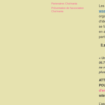
Partenaires Cha'mania
Les 
Présentation de l'association
wee
Cha'mania
orga
d'id
se 
en 
part
Il
« U
06.7
ne 
plus
ATT
POU
d'e
tél
L’as